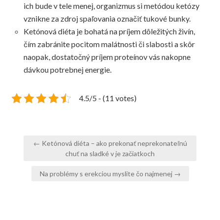
ich bude v tele menej, organizmus si metódou ketózy
vznikne za zdroj spaľovania označiť tukové bunky.
Ketónová diéta je bohatá na príjem dôležitých živín,
čím zabránite pocitom malátnosti či slabosti a skôr
naopak, dostatočný príjem proteínov vás nakopne
dávkou potrebnej energie.
4.5/5 - (11 votes)
Navigace
← Ketónová diéta – ako prekonať neprekonateľnú
pro
chuť na sladké v je začiatkoch
příspěvek
Na problémy s erekciou myslite čo najmenej →