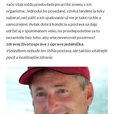
začo však môžu predovšetkým určité zmeny v ich
organizme. Jednoducho povedané, vzniká tendencia tuky
naberať, než páliť a ich spaľovanie už nie je také rýchle a
samozrejmé. Avšak dobrá kondícia a postava sa dajú
udržať aj v spomínanom veku, no pravdepodobne sa to
nezaobíde bez toho, aby sme nevenovali pozornosť
zdravej životospráve
a
úprave jedálnička
.
Výsledkom nebude len štíhla postava, ale takisto vitálnejší
pocit a kvalitnejšie zdravie
.