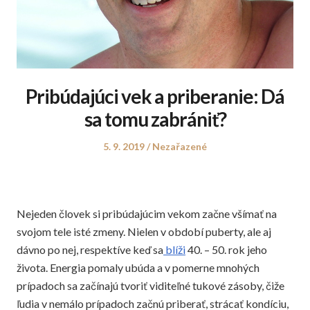
Pribúdajúci vek a priberanie: Dá
sa tomu zabrániť?
Posted
Posted
5. 9. 2019
Nezařazené
on
in
Nejeden človek si pribúdajúcim vekom začne všímať na
svojom tele isté zmeny. Nielen v období puberty, ale aj
dávno po nej, respektíve keď sa
blíži
40. – 50. rok jeho
života. Energia pomaly ubúda a v pomerne mnohých
prípadoch sa začínajú tvoriť viditeľné tukové zásoby, čiže
ľudia v nemálo prípadoch začnú priberať, strácať kondíciu,