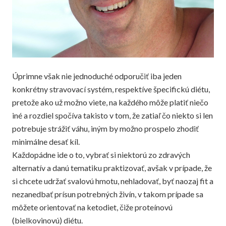
Úprimne však nie jednoduché odporučiť iba jeden
konkrétny stravovací systém, respektíve špecifickú diétu,
pretože ako už možno viete, na každého môže platiť niečo
iné a rozdiel spočíva takisto v tom, že zatiaľ čo niekto si len
potrebuje strážiť váhu, iným by možno prospelo zhodiť
minimálne desať kíl.
Každopádne ide o to, vybrať si niektorú zo zdravých
alternatív a danú tematiku praktizovať, avšak v prípade, že
si chcete udržať svalovú hmotu, nehladovať, byť naozaj fit a
nezanedbať prísun potrebných živín, v takom prípade sa
môžete orientovať na
ketodiet
, čiže proteínovú
(bielkovinovú) diétu.