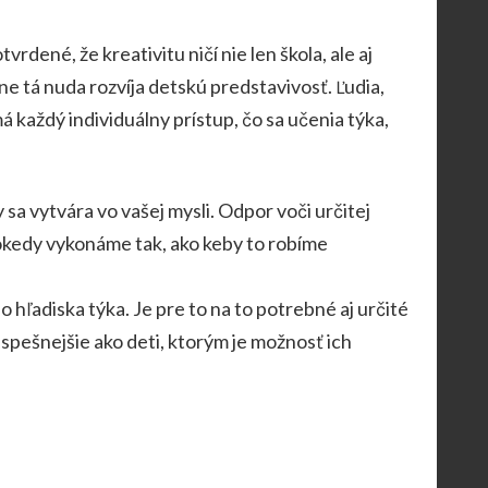
vrdené, že kreativitu ničí nie len škola, ale aj
ne tá nuda rozvíja detskú predstavivosť. Ľudia,
má každý individuálny prístup, čo sa učenia týka,
a vytvára vo vašej mysli. Odpor voči určitej
álokedy vykonáme tak, ako keby to robíme
 hľadiska týka. Je pre to na to potrebné aj určité
spešnejšie ako deti, ktorým je možnosť ich