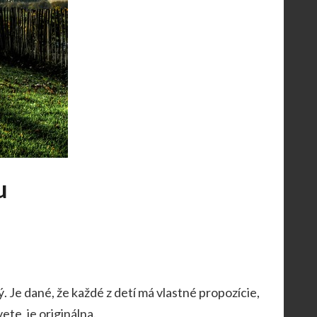
u
 Je dané, že každé z detí má vlastné propozície,
ete, je originálna.