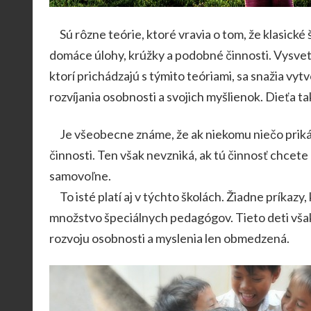
Sú rôzne teórie, ktoré vravia o tom, že klasické ško
domáce úlohy, krúžky a podobné činnosti. Vysvetle
ktorí prichádzajú s týmito teóriami, sa snažia vytv
rozvíjania osobnosti a svojich myšlienok. Dieťa t
Je všeobecne známe, že ak niekomu niečo prikážet
činnosti. Ten však nevzniká, ak tú činnosť chcet
samovoľne.
To isté platí aj v týchto školách. Žiadne príkazy
množstvo špeciálnych pedagógov. Tieto deti však 
rozvoju osobnosti a myslenia len obmedzená.