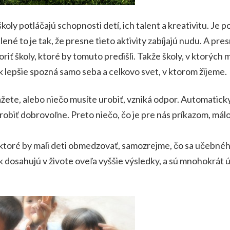
ly potláčajú schopnosti detí, ich talent a kreativitu. Je pot
né to je tak, že presne tieto aktivity zabíjajú nudu. A pres
oriť školy, ktoré by tomuto predišli. Takže školy, v ktorých 
ak lepšie spozná samo seba a celkovo svet, v ktorom žijeme.
e, alebo niečo musíte urobiť, vzniká odpor. Automaticky s
e robiť dobrovoľne. Preto niečo, čo je pre nás príkazom, m
, ktoré by mali deti obmedzovať, samozrejme, čo sa učebného
dosahujú v živote oveľa vyššie výsledky, a sú mnohokrát ú