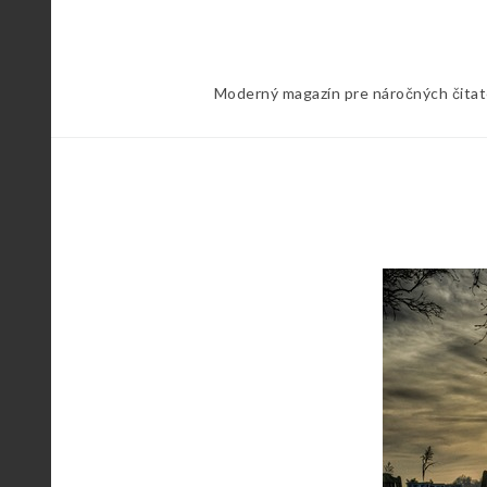
Skip
to
content
Moderný magazín pre náročných čitateľ