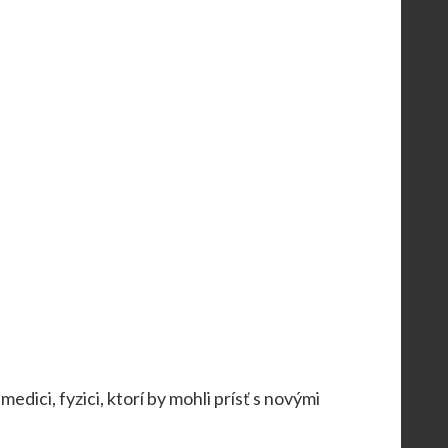
dici, fyzici, ktorí by mohli prísť s novými