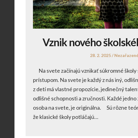
Vznik nového školsk
Posted
Posted
28. 2. 2025
Nezařazen
on
in
Na svete začínajú vznikať súkromné školy
prístupom. Na svete je každý z nás iný, odliš
z detí má vlastné propozície, jedinečný talen
odlišné schopnosti a zručnosti. Každé jedno 
osoba na svete, je originálna. Sú rôzne teór
že klasické školy potláčajú…