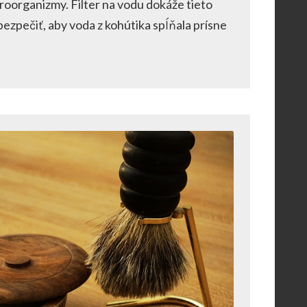
ikroorganizmy. Filter na vodu dokáže tieto
bezpečiť, aby voda z kohútika spĺňala prísne