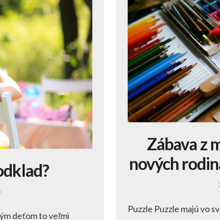
Zábava z m
nových rodin
odklad?
é
Puzzle Puzzle majú vo sv
rým deťom to veľmi