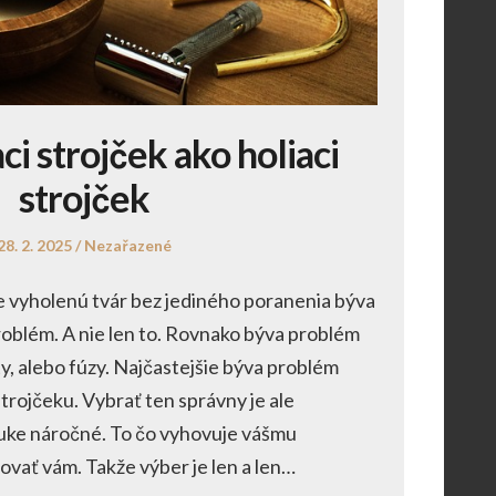
aci strojček ako holiaci
strojček
Posted
Posted
28. 2. 2025
Nezařazené
on
in
 vyholenú tvár bez jediného poranenia býva
oblém. A nie len to. Rovnako býva problém
ety, alebo fúzy. Najčastejšie býva problém
rojčeku. Vybrať ten správny je ale
nuke náročné. To čo vyhovuje vášmu
ovať vám. Takže výber je len a len…