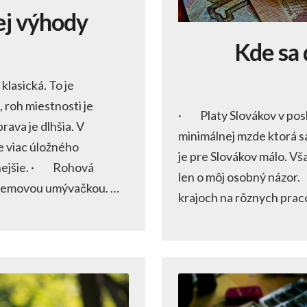
ej výhody
Kde sa 
klasická. To je
roh miestnosti je
· Platy Slovákov v posl
ava je dlhšia. V
minimálnej mzde ktorá sa
e viac úložného
je pre Slovákov málo. Vš
lnejšie. · Rohová
len o môj osobný názor
bjemovou umývačkou. …
krajoch na rôznych pra