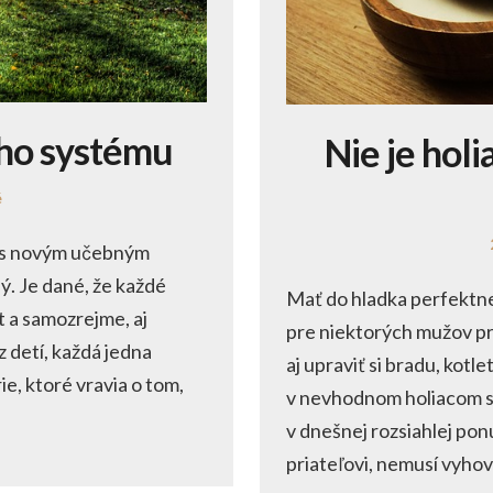
ého systému
Nie je holi
é
 s novým učebným
ný. Je dané, že každé
Mať do hladka perfektne
t a samozrejme, aj
pre niektorých mužov pr
z detí, každá jedna
aj upraviť si bradu, kotl
ie, ktoré vravia o tom,
v nevhodnom holiacom st
v dnešnej rozsiahlej po
priateľovi, nemusí vyhov