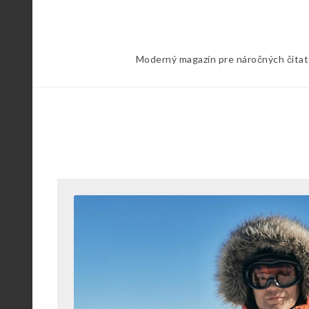
Skip
to
content
Moderný magazín pre náročných čitateľ