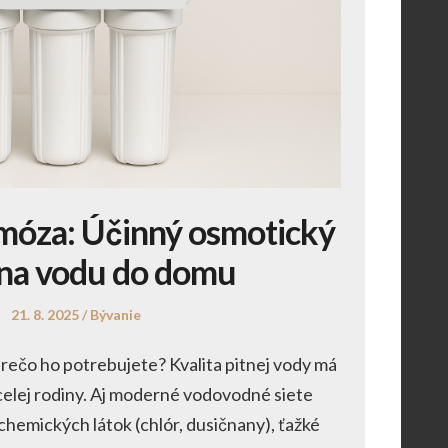
móza: Účinný osmotický
r na vodu do domu
Posted
Posted
21. 8. 2025
Bývanie
on
in
 prečo ho potrebujete? Kvalita pitnej vody má
celej rodiny. Aj moderné vodovodné siete
hemických látok (chlór, dusičnany), ťažké