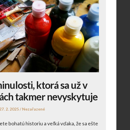
inulosti, ktorá sa už v
ách takmer nevyskytuje
Posted
Posted
27. 2. 2025
Nezařazené
on
in
ete bohatú historiu a veľká vďaka, že sa ešte