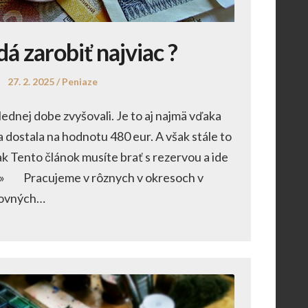
dá zarobiť najviac ?
Posted
Posted
27. 2. 2025
Peniaze
on
in
ednej dobe zvyšovali. Je to aj najmä vďaka
 dostala na hodnotu 480 eur. A však stále to
ak Tento článok musíte brať s rezervou a ide
. » Pracujeme v rôznych v okresoch v
covných…