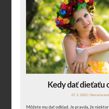
Kedy dať dieťaťu 
Posted
Posted
27. 2. 2025
Nezařazen
on
in
Môžete mu dať odklad. Je pravda, že niekto