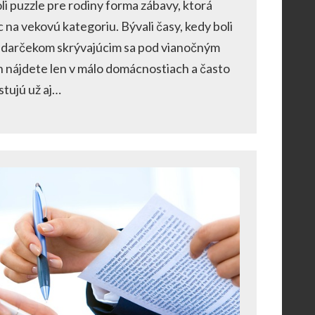
oli puzzle pre rodiny forma zábavy, ktorá
 na vekovú kategoriu. Bývali časy, kedy boli
m darčekom skrývajúcim sa pod vianočným
 nájdete len v málo domácnostiach a často
tujú už aj…