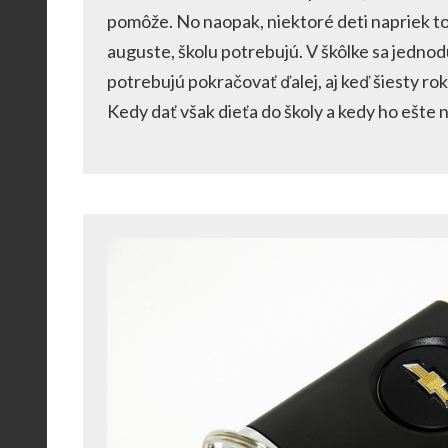
pomôže. No naopak, niektoré deti napriek tom
auguste, školu potrebujú. V škôlke sa jednod
potrebujú pokračovať ďalej, aj keď šiesty rok
Kedy dať však dieťa do školy a kedy ho ešte 