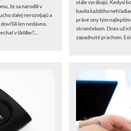
stále vyrábajú. Kedysi b
u, že sa narodili v
bavila každého nehľadiac
ucho ďalej nerozvíjajú a
práve ony tým najlepší
 dovŕšili len nedávno.
stromčekom. Dnes už ich
nechať v škôlke?…
zapadnuté prachom. Exis