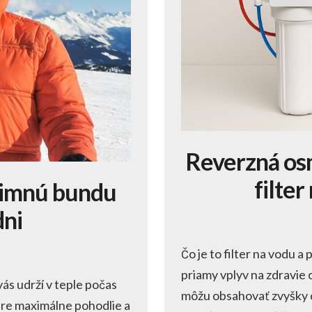
Reverzná os
filte
 zimnú bundu
dni
Čo je to filter na vodu a
priamy vplyv na zdravie 
vás udrží v teple počas
môžu obsahovať zvyšky c
 pre maximálne pohodlie a