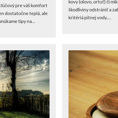
kovy (olovo, ortuť) či m
kľúčový pre váš komfort
škodliviny odstrániť a za
en dostatočne teplá, ale
kritériá pitnej vody.…
ponúkame tipy na…