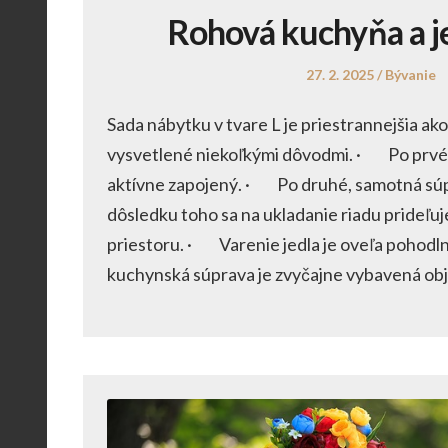
Rohová kuchyňa a j
Posted
Posted
27. 2. 2025
Bývanie
on
in
Sada nábytku v tvare L je priestrannejšia ako 
vysvetlené niekoľkými dôvodmi. · Po prvé, 
aktívne zapojený. · Po druhé, samotná súpr
dôsledku toho sa na ukladanie riadu prideľuj
priestoru. · Varenie jedla je oveľa pohod
kuchynská súprava je zvyčajne vybavená o