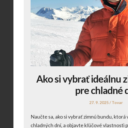
Ako si vybrať ideálnu
pre chladné 
Posted
Posted
27. 9. 2025
Tovar
on
in
Naučte sa, ako si vybrať zimnú bundu, ktorá 
chladných dní, a objavte kľúčové vlastnosti