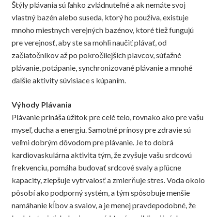
Štýly plávania sú ľahko zvládnuteľné a ak nemáte svoj
vlastný bazén alebo suseda, ktorý ho používa, existuje
mnoho miestnych verejných bazénov, ktoré tiež fungujú
pre verejnosť, aby ste sa mohli naučiť plávať, od
začiatočníkov až po pokročilejších plavcov, súťažné
plávanie, potápanie, synchronizované plávanie a mnohé
ďalšie aktivity súvisiace s kúpaním.
Výhody Plávania
Plávanie prináša úžitok pre celé telo, rovnako ako pre vašu
myseľ, ducha a energiu. Samotné prínosy pre zdravie sú
veľmi dobrým dôvodom pre plávanie. Je to dobrá
kardiovaskulárna aktivita tým, že zvyšuje vašu srdcovú
frekvenciu, pomáha budovať srdcové svaly a pľúcne
kapacity, zlepšuje vytrvalosť a zmierňuje stres. Voda okolo
pôsobí ako podporný systém, a tým spôsobuje menšie
namáhanie kĺbov a svalov, a je menej pravdepodobné, že