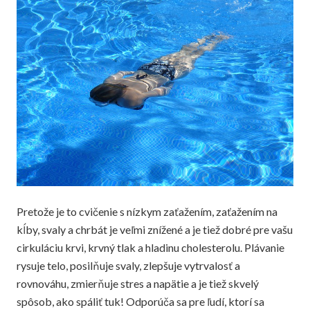
Pretože je to cvičenie s nízkym zaťažením, zaťažením na
kĺby, svaly a chrbát je veľmi znížené a je tiež dobré pre vašu
cirkuláciu krvi, krvný tlak a hladinu cholesterolu. Plávanie
rysuje telo, posilňuje svaly, zlepšuje vytrvalosť a
rovnováhu, zmierňuje stres a napätie a je tiež skvelý
spôsob, ako spáliť tuk! Odporúča sa pre ľudí, ktorí sa