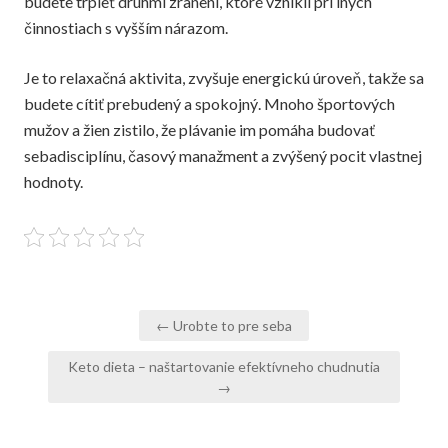
budete trpieť druhmi zranení, ktoré vznikli pri iných
činnostiach s vyšším nárazom.
Je to relaxačná aktivita, zvyšuje energickú úroveň, takže sa
budete cítiť prebudený a spokojný. Mnoho športových
mužov a žien zistilo, že plávanie im pomáha budovať
sebadisciplínu, časový manažment a zvýšený pocit vlastnej
hodnoty.
Navigace
← Urobte to pre seba
pro
Keto dieta – naštartovanie efektívneho chudnutia
příspěvek
→