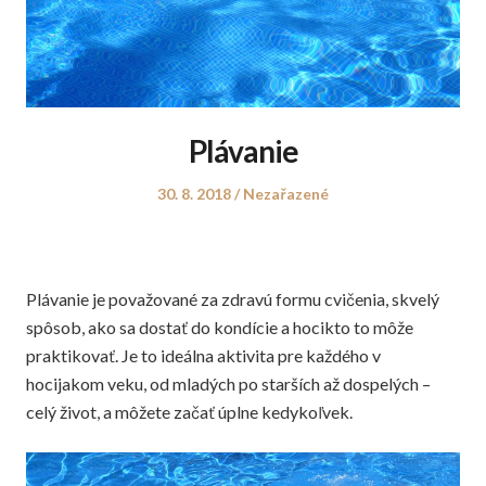
Plávanie
Posted
Posted
30. 8. 2018
Nezařazené
on
in
Plávanie je považované za zdravú formu cvičenia, skvelý
spôsob, ako sa dostať do kondície a hocikto to môže
praktikovať. Je to ideálna aktivita pre každého v
hocijakom veku, od mladých po starších až dospelých –
celý život, a môžete začať úplne kedykoľvek.