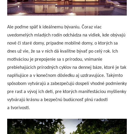
Ale poďme späť k ideálnemu bývaniu. Čoraz viac
uvedomelých mladých rodín odchádza na vidiek, kde obývajú
nové či staré domy, prípadne mobilné domy, o ktorých sa
dnes už vie, že sa v nich dá kvalitne bývať po celý rok. Ich
motiváciou je prepojenie sa s prírodou, vnímanie
prebiehajúcich prírodných cyklov na dennej báze, ktoré je tak
naplňujúce a v konečnom dôsledku aj uzdravujúce. Takýmto
spôsobom vytvárajú a zabezpečujú dospelí vhodné podmienky
pre rast a vývoj ich detí, pre ktorých manifestáciou myšlienky
vytvárajú krásnu a bezpečnú budúcnosť plnú radosti
a tvorivosti.