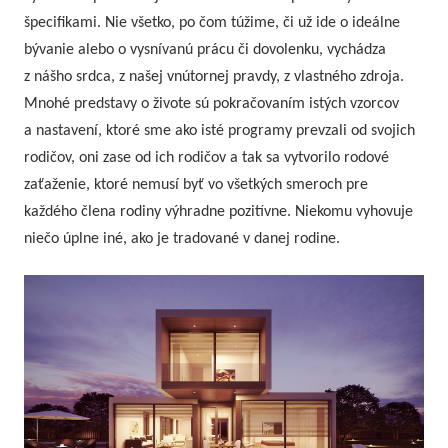
špecifikami. Nie všetko, po čom túžime, či už ide o ideálne
bývanie alebo o vysnívanú prácu či dovolenku, vychádza
z nášho srdca, z našej vnútornej pravdy, z vlastného zdroja.
Mnohé predstavy o živote sú pokračovaním istých vzorcov
a nastavení, ktoré sme ako isté programy prevzali od svojich
rodičov, oni zase od ich rodičov a tak sa vytvorilo rodové
zaťaženie, ktoré nemusí byť vo všetkých smeroch pre
každého člena rodiny výhradne pozitívne. Niekomu vyhovuje
niečo úplne iné, ako je tradované v danej rodine.