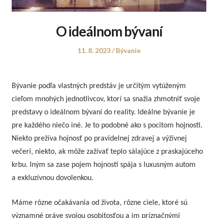
O ideálnom bývaní
Posted
Posted
11. 8. 2023
Bývanie
on
in
Bývanie podľa vlastných predstáv je určitým vytúženým
cieľom mnohých jednotlivcov, ktorí sa snažia zhmotniť svoje
predstavy o ideálnom bývaní do reality. Ideálne bývanie je
pre každého niečo iné. Je to podobné ako s pocitom hojnosti.
Niekto prežíva hojnosť po pravidelnej zdravej a výživnej
večeri, niekto, ak môže zažívať teplo sálajúce z praskajúceho
krbu. Iným sa zase pojem hojnosti spája s luxusným autom
a exkluzívnou dovolenkou.
Máme rôzne očakávania od života, rôzne ciele, ktoré sú
významné práve svojou osobitosťou a im príznačnými