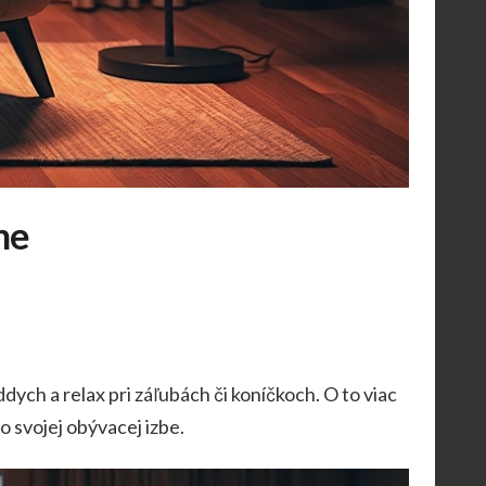
ne
ych a relax pri záľubách či koníčkoch. O to viac
o svojej obývacej izbe.