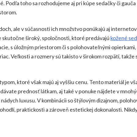
. Podľa toho sa rozhodujeme aj pri kúpe sedačky či gauča a 
estorom.
ch, ale v súčasnosti ich množstvo ponúkajú aj interneto
je skutočne široký, spoločnosti, ktoré predávajú
kožené sed
ie, s úložným priestorom či s polohovateľnými opierkami,
iac. Veľkosti a rozmery sú takisto v širokom rozpätí, takže 
typom, ktoré však majú aj vyššiu cenu. Tento materiál je vš
šak dávate prednosť látkam, aj také v ponuke nájdete v mnohý
 nádych luxusu. V kombinácii so štýlovým dizajnom, polohov
hodlí, praktickosti a zároveň estetickej dokonalosti. Nikd