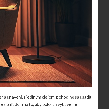
r a unavení, s jediným cieľom, pohodlne sa usadiť
me s ohľadom na to, aby bolo ich vybavenie