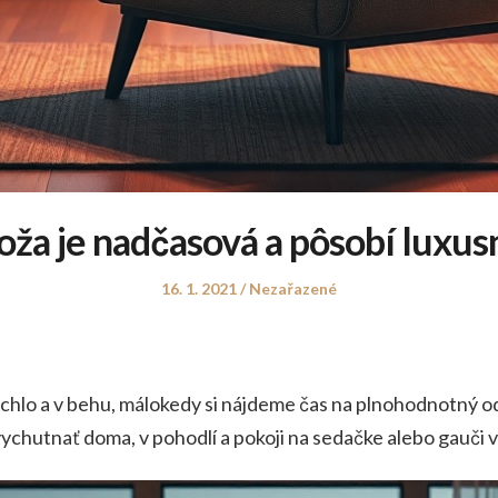
oža je nadčasová a pôsobí luxus
Posted
Posted
16. 1. 2021
Nezařazené
on
in
hlo a v behu, málokedy si nájdeme čas na plnohodnotný odd
ychutnať doma, v pohodlí a pokoji na sedačke alebo gauči v