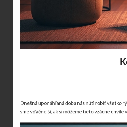
K
Dnešná uponáhľaná doba nás núti robiť všetko rýc
sme vďačnejší, ak si môžeme tieto vzácne chvíle v