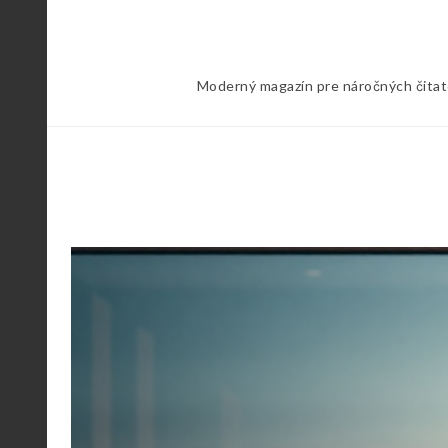
Skip
to
content
Moderný magazín pre náročných čitateľ