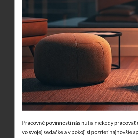
Pracovné povinnosti nás nútia niekedy pracovať d
vo svojej sedačke a v pokoji si pozrieť najnovšie