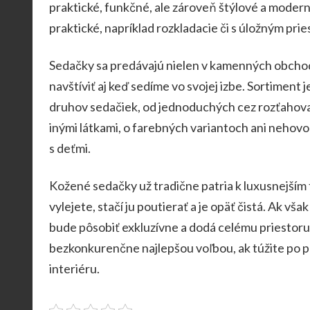
praktické, funkčné, ale zároveň štýlové a moderné
praktické, napríklad rozkladacie či s úložným pri
Sedačky sa predávajú nielen v kamenných obchodo
navštíviť aj keď sedíme vo svojej izbe. Sortiment 
druhov sedačiek, od jednoduchých cez rozťahovac
inými látkami, o farebných variantoch ani nehovor
s deťmi.
Kožené sedačky už tradične patria k luxusnejším 
vylejete, stačí ju poutierať a je opäť čistá. Ak v
bude pôsobiť exkluzívne a dodá celému priestoru
bezkonkurenčne najlepšou voľbou, ak túžite po po
interiéru.