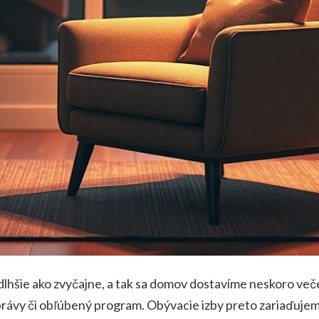
lhšie ako zvyčajne, a tak sa domov dostavíme neskoro veče
 správy či obľúbený program. Obývacie izby preto zariaďuje