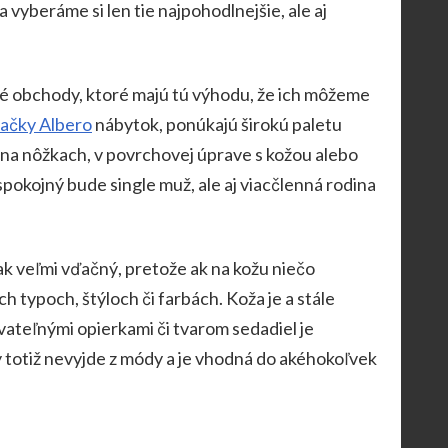
vyberáme si len tie najpohodlnejšie, ale aj
vé obchody, ktoré majú tú výhodu, že ich môžeme
ačky Albero
nábytok, ponúkajú širokú paletu
 na nôžkach, v povrchovej úprave s kožou alebo
spokojný bude single muž, ale aj viacčlenná rodina
ak veľmi vďačný, pretože ak na kožu niečo
ch typoch, štýloch či farbách. Koža je a stále
ateľnými opierkami či tvarom sedadiel je
y totiž nevyjde z módy a je vhodná do akéhokoľvek