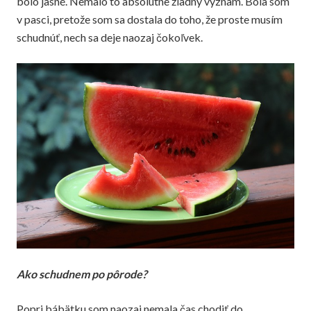
bolo jasné. Nemalo to absolútne žiadny význam. Bola som
v pasci, pretože som sa dostala do toho, že proste musím
schudnúť, nech sa deje naozaj čokoľvek.
Ako schudnem po pôrode?
Popri bábätku som naozaj nemala čas chodiť do