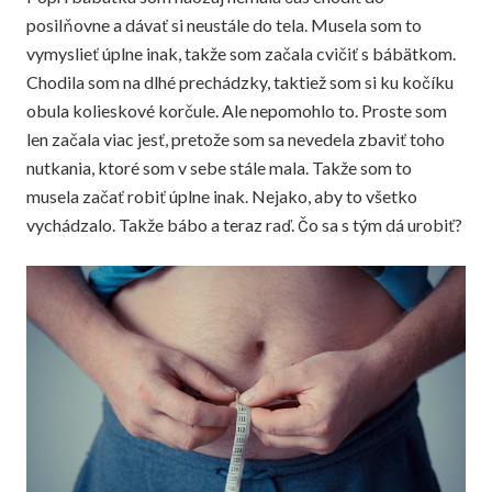
posilňovne a dávať si neustále do tela. Musela som to
vymyslieť úplne inak, takže som začala cvičiť s bábätkom.
Chodila som na dlhé prechádzky, taktiež som si ku kočíku
obula kolieskové korčule. Ale nepomohlo to. Proste som
len začala viac jesť, pretože som sa nevedela zbaviť toho
nutkania, ktoré som v sebe stále mala. Takže som to
musela začať robiť úplne inak. Nejako, aby to všetko
vychádzalo. Takže bábo a teraz raď. Čo sa s tým dá urobiť?