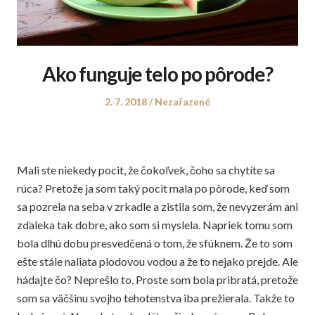
Ako funguje telo po pôrode?
Posted
Posted
2. 7. 2018
Nezařazené
on
in
Mali ste niekedy pocit, že čokoľvek, čoho sa chytíte sa
rúca? Pretože ja som taký pocit mala po pôrode, keď som
sa pozrela na seba v zrkadle a zistila som, že nevyzerám ani
zďaleka tak dobre, ako som si myslela. Napriek tomu som
bola dlhú dobu presvedčená o tom, že sfúknem. Že to som
ešte stále naliata plodovou vodou a že to nejako prejde. Ale
hádajte čo? Neprešlo to. Proste som bola pribratá, pretože
som sa väčšinu svojho tehotenstva iba prežierala. Takže to