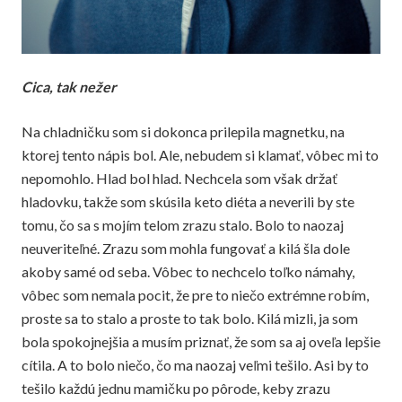
Cica, tak nežer
Na chladničku som si dokonca prilepila magnetku, na
ktorej tento nápis bol. Ale, nebudem si klamať, vôbec mi to
nepomohlo. Hlad bol hlad. Nechcela som však držať
hladovku, takže som skúsila
keto diéta
a neverili by ste
tomu, čo sa s mojím telom zrazu stalo. Bolo to naozaj
neuveriteľné. Zrazu som mohla fungovať a kilá šla dole
akoby samé od seba. Vôbec to nechcelo toľko námahy,
vôbec som nemala pocit, že pre to niečo extrémne robím,
proste sa to stalo a proste to tak bolo. Kilá mizli, ja som
bola spokojnejšia a musím priznať, že som sa aj oveľa lepšie
cítila. A to bolo niečo, čo ma naozaj veľmi tešilo. Asi by to
tešilo každú jednu mamičku po pôrode, keby zrazu