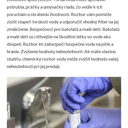
potrubia, práčky a umývačky riadu, čo vedie k ich
poruchám a skráteniu životnosti. Rozbor vám pomôže
zistiť stupeň tvrdosti vody a odporučiť vhodný filter na jej
zmäkčenie. Bezpečnosť pre batoľatá a malé deti: Batoľatá
a malé deti sú citlivejšie na škodlivé látky vo vode ako
dospelí. Rozbor im zabezpečí bezpečnú vodu na pitie a
hranie. Zvýšenie hodnoty nehnuteľnosti: Ak máte vlastnú
studňu, chemický rozbor vody môže zvýšiť hodnotu vašej
nehnuteľnosti pri jej predaji.