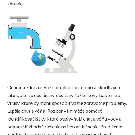
zdravie.
Ochrana zdravia: Rozbor odhalí prítomnosť škodlivých
látok, ako sú dusičnany, dusitany, ťažké kovy, baktérie a
vírusy, ktoré by mohli spôsobiť vážne zdravotné problémy.
Lepšia chuť a vôňa: Rozbor vám môže pomôcť
identifikovať látky, ktoré ovplyvňujú chuť a vôňu vody a
odporučiť vhodné riešenie na ich odstránenie. Predĺženie
životnosti spotrebičov: Tvrdá voda môže upchávať