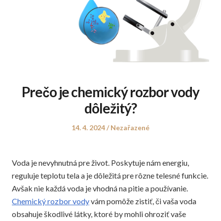
Prečo je chemický rozbor vody
dôležitý?
Posted
Posted
14. 4. 2024
Nezařazené
on
in
Voda je nevyhnutná pre život. Poskytuje nám energiu,
reguluje teplotu tela a je dôležitá pre rôzne telesné funkcie.
Avšak nie každá voda je vhodná na pitie a používanie.
Chemický rozbor vody
vám pomôže zistiť, či vaša voda
obsahuje škodlivé látky, ktoré by mohli ohroziť vaše