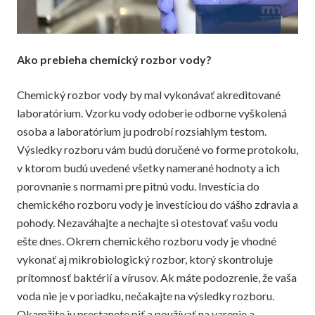
Ako prebieha chemický rozbor vody?
Chemický rozbor vody by mal vykonávať akreditované
laboratórium. Vzorku vody odoberie odborne vyškolená
osoba a laboratórium ju podrobí rozsiahlym testom.
Výsledky rozboru vám budú doručené vo forme protokolu,
v ktorom budú uvedené všetky namerané hodnoty a ich
porovnanie s normami pre pitnú vodu. Investícia do
chemického rozboru vody je investíciou do vášho zdravia a
pohody. Nezaváhajte a nechajte si otestovať vašu vodu
ešte dnes. Okrem chemického rozboru vody je vhodné
vykonať aj mikrobiologický rozbor, ktorý skontroluje
prítomnosť baktérií a vírusov. Ak máte podozrenie, že vaša
voda nie je v poriadku, nečakajte na výsledky rozboru.
Okamžite ju prestanete piť a používať na varenie a