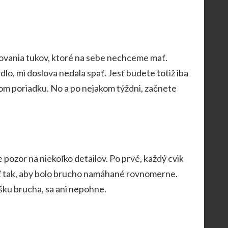
paľovania tukov, ktoré na sebe nechceme mať.
lo, mi doslova nedala spať. Jesť budete totiž iba
tnom poriadku. No a po nejakom týždni, začnete
 pozor na niekoľko detailov. Po prvé, každý cvik
dať tak, aby bolo brucho namáhané rovnomerne.
šku brucha, sa ani nepohne.