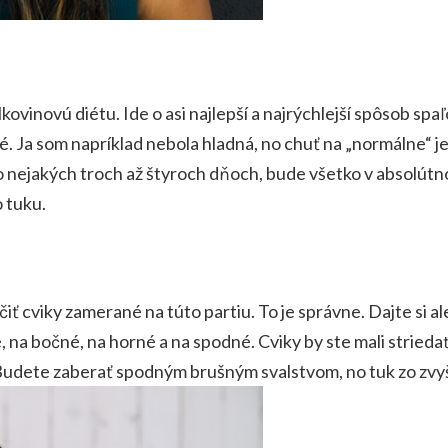
lkovinovú diétu
. Ide o asi najlepší a najrýchlejší spôsob s
. Ja som napríklad nebola hladná, no chuť na „normálne“ jed
, po nejakých troch až štyroch dňoch, bude všetko v absolú
 tuku.
ť cviky zamerané na túto partiu. To je správne. Dajte si ale
é, na bočné, na horné a na spodné. Cviky by ste mali strie
Budete zaberať spodným brušným svalstvom, no tuk zo zvy