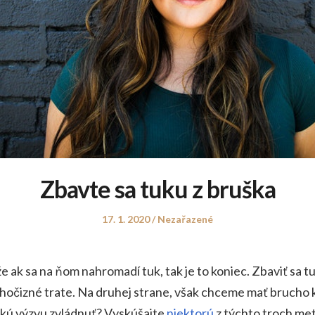
Zbavte sa tuku z bruška
Posted
Posted
17. 1. 2020
Nezařazené
on
in
ože ak sa na ňom nahromadí tuk, tak je to koniec. Zbaviť sa
 dlhočizné trate. Na druhej strane, však chceme mať brucho
hkú výzvu zvládnuť? Vyskúšajte
niektorú
z týchto troch met