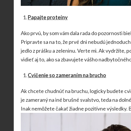
Papajte proteíny
Ako prvú, by som vám dala rada do pozornosti
bie
Pripravte sa na to, že prvé dni nebudú jednoduché
jedlo z prášku a zeleninu. Verte mi. Ak vydržíte
vidieť aj to, ako sa zbavujete vášho nadbytočného
Cvičenie so zameraním na brucho
Ak chcete chudnúť na bruchu, logicky budete cviči
je zameraný na iné brušné svalstvo, teda na doln
Inak nemôžete čakať žiadne pozitívne výsledky. 