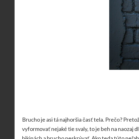
Brucho je asi tá najhoršia časť tela. Prečo? Pret
vyformovať nejaké tie svaly, to je beh na naozaj
bikinách a brucho neskrývať. Ako teda túto neľa