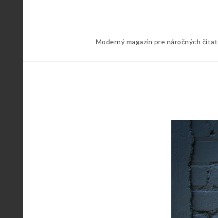
Skip
to
content
Moderný magazín pre náročných čitateľ