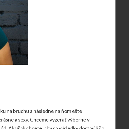
 tuku na bruchu a následne na ňom ešte
 krásne a sexy. Chceme vyzerať výborne v
ód. Ak však chcete, aby sa výsledky dostavili čo