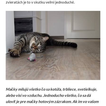
zvieratách je to v skutku veľmi jednoduché.
Mačky milujú všetko čo sa kotúľa, trbliece, svetielkuje,
alebo visí vo vzduchu. Jednoducho všetko, čo sa dá
uloviť je pre mačky hotovým zázrakom. Ak im vo vašom