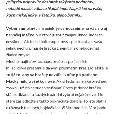
príbytku pripravíte dostatok takýchto podnetov,
nebudú musieť zábavu hľadať inde. Napríklad na vašej
kuchynskej linke, v šatníku, alebo botníku.
Výber samotných hračiek, je samozrejme na vás, no aj
na vašej mačke.
Niektoré ju totiž zaujmú ihneď, iné si ani
nevšimne. Ak teda kúpite super myš s pierkami, ale vašu
šelmu neohúri, musíte hračku zmeniť. Inak nebude mať
žiaden zmysel.
Mnoho majiteľov nechápe, prečo sa po čase ich
miláčikovia prestanú s danými predmetmi hrať.
Dôležité je
totiž to, aby sa hračky neváľali voľne po podlahe.
Mačky milujú všetko nové.
Ak si teda na nejaké predmet
zvyknú, už ich nebude vzrušovať. Preto je dobré hračky
stále odkladať a každých pár dní vybrať nejaké nové. Tie
staré zas odložte a takto pokračujte dokola. To isté platí aj
o rôznych tuneloch, hojdačkách, či škrabadlách. V prípade