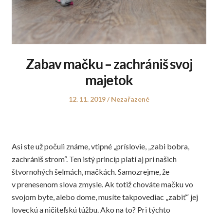
Zabav mačku – zachrániš svoj
majetok
Posted
Posted
12. 11. 2019
Nezařazené
on
in
Asi ste už počuli známe, vtipné „príslovie, „zabi bobra,
zachrániš strom“. Ten istý princíp platí aj pri našich
štvornohých šelmách, mačkách. Samozrejme, že
v prenesenom slova zmysle. Ak totiž chováte mačku vo
svojom byte, alebo dome, musíte takpovediac „zabiť“ jej
loveckú a ničiteľskú túžbu. Ako na to? Pri týchto