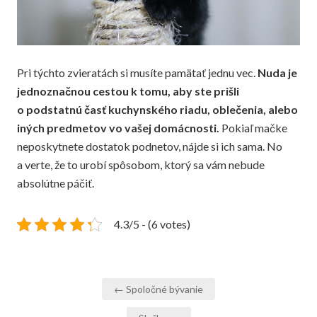
Pri týchto zvieratách si musíte pamätať jednu vec.
Nuda je
jednoznačnou cestou k tomu, aby ste prišli
o podstatnú časť kuchynského riadu, oblečenia, alebo
iných predmetov vo vašej domácnosti.
Pokiaľ mačke
neposkytnete dostatok podnetov, nájde si ich sama. No
a verte, že to urobí spôsobom, ktorý sa vám nebude
absolútne páčiť.
4.3/5 - (6 votes)
Navigace
← Spoločné bývanie
pro