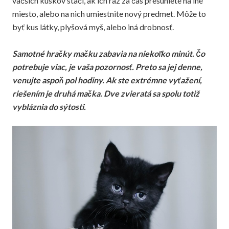
väčších kúskov stačí, ak ich raz za čas presuniete na iné
miesto, alebo na nich umiestnite nový predmet. Môže to
byť kus látky, plyšová myš, alebo iná drobnosť.
Samotné hračky mačku zabavia na niekoľko minút. Čo
potrebuje viac, je vaša pozornosť. Preto sa jej denne,
venujte aspoň pol hodiny. Ak ste extrémne vyťažení,
riešením je druhá mačka. Dve zvieratá sa spolu totiž
vybláznia do sýtosti.