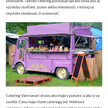
stolovanie. Taktiež catering poskytuje úpravu stola ako aj
výzdoby stoličiek, stolov alebo miestnosti, v ktorej sa
chystáte obedovať, či oslavovat’.
Catering Vám navarí stravu akú majú v ponuke, a akú si vy
zvolíte. Cenu majú rôzne cateringy iné. Niektoré
caterignové firmy sú schopné zabezpečiť aj program alebo