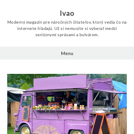
Skip
to
Ivao
content
Moderný magazín pre náročných čitateľov, ktorý vedia čo na
internete hľadajú. Už si nemusíte si vyberať medzi
serióznymi správami a bulvárom.
Menu