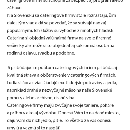
zábavu.
Na Slovensku sa cateringové firmy stále rozrastajú, čím
dalej tým viac a dá sa povedať, že sa stávajú naozaj
populárnymi. Ich služby sú výhodné z mnohých hľadísk.
Catering si objednávajú najmä firmy na svoje firemné
večierky ale môže si to objednať aj súkromná osoba na
rodinnú oslavu, svadbu a podobne.
S pribúdajúcim počtom cateringových firiem pribúda aj
kvalitná strava a občerstvenie v cateringových firmách.
Ľudia si čoraz viac žiadajú exotickejšie potraviny a jedlá,
napríklad drahé a nezvyčajné mäso na naše Slovenské
pomery alebo archívne, drahé vína.
Cateringové firmy majú zvyčajne svoje taniere, poháre
a príbory ako aj výzdobu. Donesú Vám to na dané miesto,
dajú Vám do nich jedlo, pitie. To všetko za vás odnesú,
umyjú a vezmú si to naspäť.