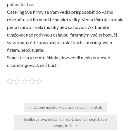
pohostinstve.
Cateringové firmy sa Vám vedia prispôsobiť do vášho
rozpočtu, ak ho nemáte nejako veľký. Vedia Vám aj za malo
peňazí urobiť veľa muziky ako sa hovorí. Ak budete
uvažovať nad rodinnou oslavou, firemným večierkom, či
svadbou, určite pouvažujte o službách cateringových
firiem, neoľutujete.
Snáď ste sa v tomto článku dozvedeli niečo prínosné
o cateringových službách.
Navigace
← Zabav mačku – zachrániš svoj majetok
pro
Bielkovinová diéta: čo robiť, keď sa necítite vo
příspěvek
svojej koži →