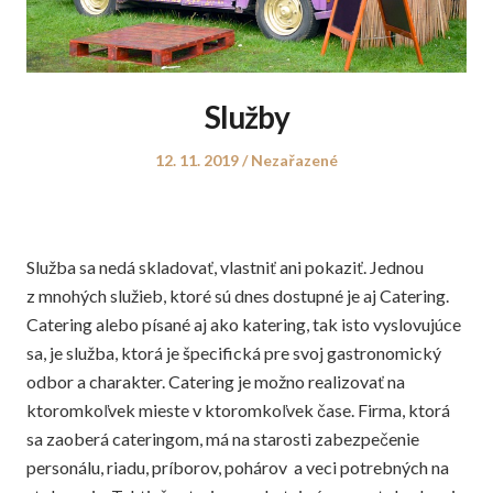
Služby
Posted
Posted
12. 11. 2019
Nezařazené
on
in
Služba sa nedá skladovať, vlastniť ani pokaziť. Jednou
z mnohých služieb, ktoré sú dnes dostupné je aj Catering.
Catering alebo písané aj ako katering, tak isto vyslovujúce
sa, je služba, ktorá je špecifická pre svoj gastronomický
odbor a charakter. Catering je možno realizovať na
ktoromkoľvek mieste v ktoromkoľvek čase. Firma, ktorá
sa zaoberá cateringom, má na starosti zabezpečenie
personálu, riadu, príborov, pohárov a veci potrebných na