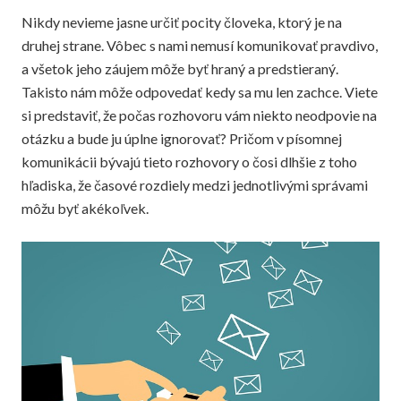
Nikdy nevieme jasne určiť pocity človeka, ktorý je na
druhej strane. Vôbec s nami nemusí komunikovať pravdivo,
a všetok jeho záujem môže byť hraný a predstieraný.
Takisto nám môže odpovedať kedy sa mu len zachce. Viete
si predstaviť, že počas rozhovoru vám niekto neodpovie na
otázku a bude ju úplne ignorovať? Pričom v písomnej
komunikácii bývajú tieto rozhovory o čosi dlhšie z toho
hľadiska, že časové rozdiely medzi jednotlivými správami
môžu byť akékoľvek.