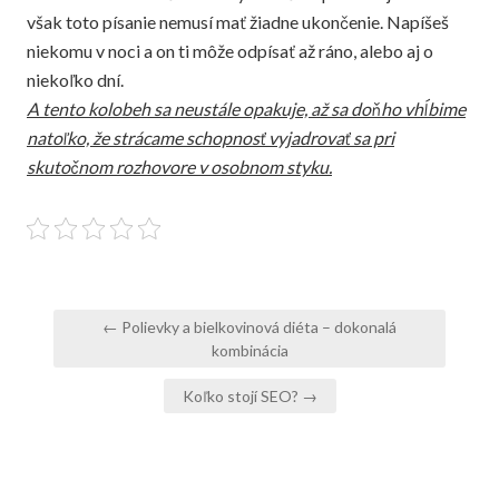
však toto písanie nemusí mať žiadne ukončenie. Napíšeš
niekomu v noci a on ti môže odpísať až ráno, alebo aj o
niekoľko dní.
A tento kolobeh sa neustále opakuje, až sa doňho vhĺbime
natoľko, že strácame schopnosť vyjadrovať sa pri
skutočnom rozhovore v osobnom styku.
Navigace
← Polievky a bielkovinová diéta – dokonalá
pro
kombinácia
příspěvek
Koľko stojí SEO? →