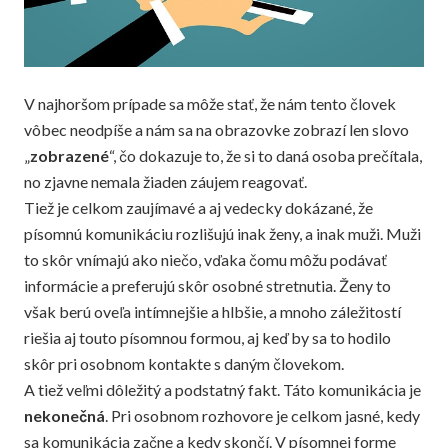
V najhoršom prípade sa môže stať, že nám tento človek
vôbec neodpíše a nám sa na obrazovke zobrazí len slovo
„
zobrazené
“, čo dokazuje to, že si to daná osoba prečítala,
no zjavne nemala žiaden záujem reagovať.
Tiež je celkom zaujímavé a aj vedecky dokázané, že
písomnú komunikáciu rozlišujú inak ženy, a inak muži. Muži
to skôr vnímajú ako niečo, vďaka čomu môžu podávať
informácie a preferujú skôr osobné stretnutia. Ženy to
však berú oveľa intímnejšie a hlbšie, a mnoho záležitostí
riešia aj touto písomnou formou, aj keď by sa to hodilo
skôr pri osobnom kontakte s daným človekom.
A tiež veľmi dôležitý a podstatný fakt. Táto komunikácia je
nekonečná
. Pri osobnom rozhovore je celkom jasné, kedy
sa komunikácia začne a kedy skončí. V písomnej forme