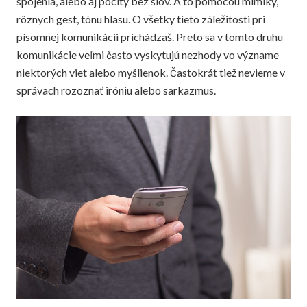
spojenia, alebo aj pocity bez slov. A to pomocou mimiky,
rôznych gest, tónu hlasu. O všetky tieto záležitosti pri
písomnej komunikácii prichádzaš. Preto sa v tomto druhu
komunikácie veľmi často vyskytujú nezhody vo význame
niektorých viet alebo myšlienok. Častokrát tiež nevieme v
správach rozoznať iróniu alebo sarkazmus.