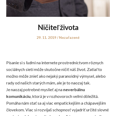
Ničiteľ života
Posted
Posted
29. 11. 2019
Nezařazené
on
in
Písanie si s ľuďmi na internete prostredníctvom rôznych
sociálnych sietí môže skutočne ničiť náš život. Zatiaľ to
možno môže znieť ako nejaký paranoidný výmysel, alebo
rady od našich starých mám, ale je to naozaj tak.
Je naozaj potrebné myslieť aj na
neverbálnu
komunikáciu
, ktorá je v rozhovoroch veľmi dôležitá.
Pomáha nám stať sa aj viac empatickejším a chápavejším
človekom. Viac si rozvíjaš schopnosť vyjadriť určité slovné