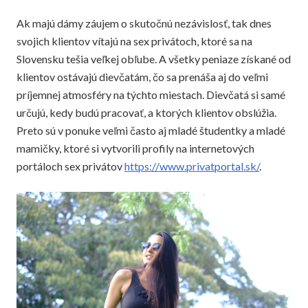
Ak majú dámy záujem o skutočnú nezávislosť, tak dnes
svojich klientov vítajú na sex privátoch, ktoré sa na
Slovensku tešia veľkej obľube. A všetky peniaze získané od
klientov ostávajú dievčatám, čo sa prenáša aj do veľmi
príjemnej atmosféry na týchto miestach. Dievčatá si samé
určujú, kedy budú pracovať, a ktorých klientov obslúžia.
Preto sú v ponuke veľmi často aj mladé študentky a mladé
mamičky, ktoré si vytvorili profily na internetových
portáloch sex privátov
https://www.privatportal.sk/
.