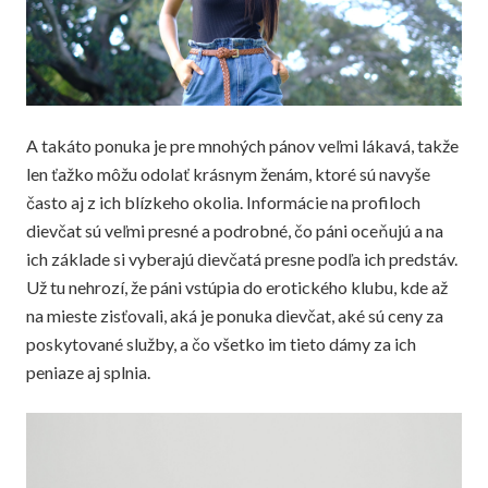
A takáto ponuka je pre mnohých pánov veľmi lákavá, takže
len ťažko môžu odolať krásnym ženám, ktoré sú navyše
často aj z ich blízkeho okolia. Informácie na profiloch
dievčat sú veľmi presné a podrobné, čo páni oceňujú a na
ich základe si vyberajú dievčatá presne podľa ich predstáv.
Už tu nehrozí, že páni vstúpia do erotického klubu, kde až
na mieste zisťovali, aká je ponuka dievčat, aké sú ceny za
poskytované služby, a čo všetko im tieto dámy za ich
peniaze aj splnia.