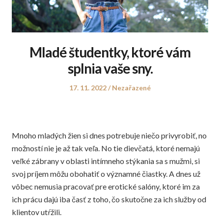
Mladé študentky, ktoré vám
splnia vaše sny.
Posted
Posted
17. 11. 2022
Nezařazené
on
in
Mnoho mladých žien si dnes potrebuje niečo privyrobiť, no
možností nie je až tak veľa. No tie dievčatá, ktoré nemajú
veľké zábrany v oblasti intímneho stýkania sa s mužmi, si
svoj príjem môžu obohatiť o významné čiastky. A dnes už
vôbec nemusia pracovať pre erotické salóny, ktoré im za
ich prácu dajú iba časť z toho, čo skutočne za ich služby od
klientov utŕžili.