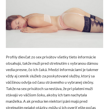
Profily dievčat zo sex privátov všetky tieto informácie
obsahujú, takže muži pred stretnutím s vybranou dámou
vedia presne, čo ich čaká. Medzi informáciami je takmer
vždy aj cenník služieb za poskytované služby, ktorý sa
väčšinou odvíja od času stráveného u vybranej slečny.
Takže na sex privátoch sa nestáva, že pri platení muži
stávajú vo väčšom šoku, akoby ich tam nachytala
manželka. A ak predsa len niektorí páni majú pred
stretnutím nejaké otázky, môžu si ich overiť ešte počas