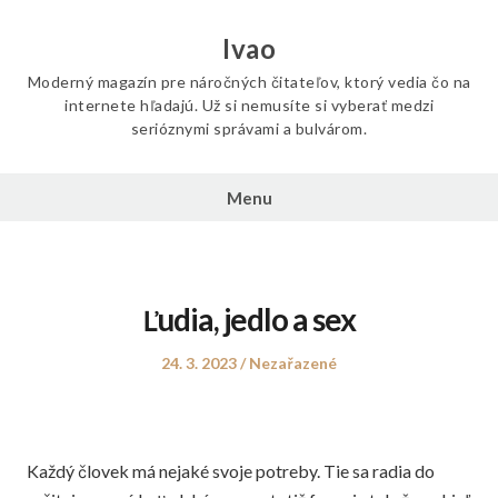
Skip
to
Ivao
content
Moderný magazín pre náročných čitateľov, ktorý vedia čo na
internete hľadajú. Už si nemusíte si vyberať medzi
serióznymi správami a bulvárom.
Menu
Ľudia, jedlo a sex
Posted
Posted
24. 3. 2023
Nezařazené
on
in
Každý človek má nejaké svoje potreby. Tie sa radia do