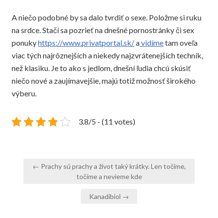
A niečo podobné by sa dalo tvrdiť o sexe. Položme si ruku
na srdce. Stačí sa pozrieť na dnešné pornostránky či sex
ponuky
https://www.privatportal.sk/
a
vidíme
tam oveľa
viac tých najrôznejších a niekedy najzvrátenejších techník,
než klasiku. Je to ako s jedlom, dnešní ľudia chcú skúsiť
niečo nové a zaujímavejšie, majú totiž možnosť širokého
výberu.
3.8/5 - (11 votes)
Navigace
← Prachy sú prachy a život taký krátky. Len točíme,
pro
točíme a nevieme kde
příspěvek
Kanadibiol →