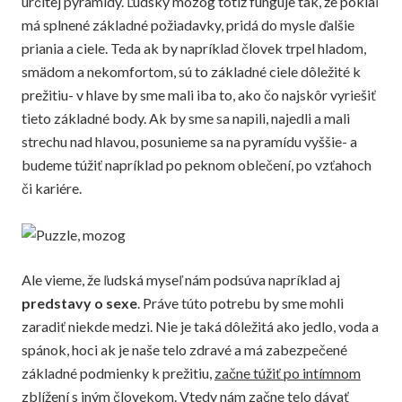
určitej pyramídy. Ľudský mozog totiž funguje tak, že pokiaľ
má splnené základné požiadavky, pridá do mysle ďalšie
priania a ciele. Teda ak by napríklad človek trpel hladom,
smädom a nekomfortom, sú to základné ciele dôležité k
prežitiu- v hlave by sme mali iba to, ako čo najskôr vyriešiť
tieto základné body. Ak by sme sa napili, najedli a mali
strechu nad hlavou, posunieme sa na pyramídu vyššie- a
budeme túžiť napríklad po peknom oblečení, po vzťahoch
či kariére.
Ale vieme, že ľudská myseľ nám podsúva napríklad aj
predstavy o sexe
. Práve túto potrebu by sme mohli
zaradiť niekde medzi. Nie je taká dôležitá ako jedlo, voda a
spánok, hoci ak je naše telo zdravé a má zabezpečené
základné podmienky k prežitiu,
začne túžiť po intímnom
zblížení s iným človekom
. Vtedy nám začne telo dávať