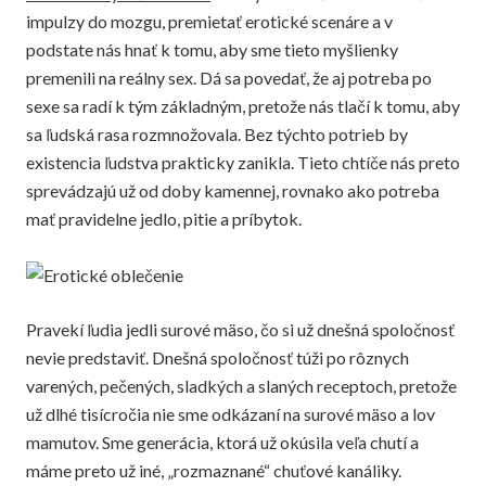
impulzy do mozgu, premietať erotické scenáre a v
podstate nás hnať k tomu, aby sme tieto myšlienky
premenili na reálny sex. Dá sa povedať, že aj potreba po
sexe sa radí k tým základným, pretože nás tlačí k tomu, aby
sa ľudská rasa rozmnožovala. Bez týchto potrieb by
existencia ľudstva prakticky zanikla. Tieto chtíče nás preto
sprevádzajú už od doby kamennej, rovnako ako potreba
mať pravidelne jedlo, pitie a príbytok.
Pravekí ľudia jedli surové mäso, čo si už dnešná spoločnosť
nevie predstaviť. Dnešná spoločnosť túži po rôznych
varených, pečených, sladkých a slaných receptoch, pretože
už dlhé tisícročia nie sme odkázaní na surové mäso a lov
mamutov. Sme generácia, ktorá už okúsila veľa chutí a
máme preto už iné, „rozmaznané“ chuťové kanáliky.