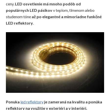
ceny.
LED osvetlenie má mnoho podôb od
populárnych LED pásikov
v teplom, tlmenom alebo
studenom tóne
až po elegantné a mimoriadne funkčné
LED reflektory
.
Ponuka
led reflektory
je zameraná na kvalitu a ponúka
reflektory na využitie v exteriéri a v interiéri.