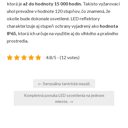
ktorá je
až do hodnoty 15 000 hodín.
Takisto vyžarovací
uhol prevažne v hodnote 120 stupňov, čo znamená, že
okolie bude dokonale osvetlené.
LED reflektory
charakterizuje aj stupeň ochrany vyjadrený ako
hodnota
IP65,
ktorá ich určuje na využitie aj do vlhkého a prašného
prostredia.
4.8/5 - (12 votes)
Navigace
← Senzuálna tantrická masáž.
pro
Kompletná ponuka LED osvetlenia na jednom
příspěvek
mieste. →