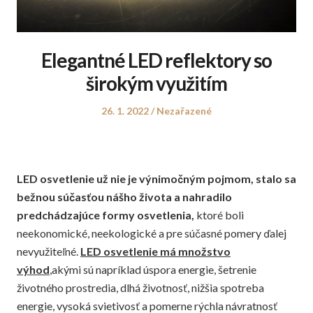
Elegantné LED reflektory so
širokým využitím
Posted
Posted
26. 1. 2022
Nezařazené
on
in
LED osvetlenie už nie je výnimočným pojmom, stalo sa
bežnou súčasťou nášho života a nahradilo
predchádzajúce formy osvetlenia,
ktoré boli
neekonomické, neekologické a pre súčasné pomery ďalej
nevyužiteľné.
LED osvetlenie má množstvo
výhod
,akými sú napríklad úspora energie, šetrenie
životného prostredia, dlhá životnosť, nižšia spotreba
energie, vysoká svietivosť a pomerne rýchla návratnosť