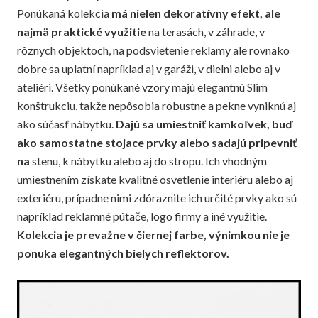
Ponúkaná kolekcia
má nielen dekoratívny efekt, ale
najmä praktické využitie
na terasách, v záhrade, v
rôznych objektoch, na podsvietenie reklamy ale rovnako
dobre sa uplatní napríklad aj v garáži, v dielni alebo aj v
ateliéri. Všetky ponúkané vzory majú elegantnú Slim
konštrukciu, takže nepôsobia robustne a pekne vyniknú aj
ako súčasť nábytku.
Dajú sa umiestniť kamkoľvek, buď
ako samostatne stojace prvky alebo sadajú pripevniť
na
stenu, k nábytku alebo aj do stropu.
Ich vhodným
umiestnením získate kvalitné osvetlenie interiéru alebo aj
exteriéru, prípadne nimi zdóraznite ich určité prvky ako sú
napríklad reklamné pútače, logo firmy a iné využitie.
Kolekcia je prevažne v čiernej farbe, výnimkou nie je
ponuka elegantných bielych reflektorov.