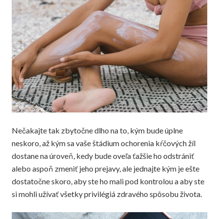
Nečakajte tak zbytočne dlho na to, kým bude úplne
neskoro, až kým sa vaše štádium ochorenia kŕčových žíl
dostane na úroveň, kedy bude oveľa ťažšie ho odstrániť
alebo aspoň zmeniť jeho prejavy, ale jednajte kým je ešte
dostatočne skoro, aby ste ho mali pod kontrolou a aby ste
si mohli užívať všetky privilégiá zdravého spôsobu života.