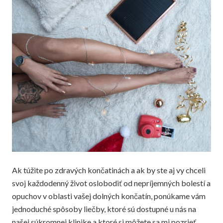
Ak túžite po zdravých končatinách a ak by ste aj vy chceli
svoj každodenný život oslobodiť od nepríjemných bolestí a
opuchov v oblasti vašej dolných končatín, ponúkame vám
jednoduché spôsoby liečby, ktoré sú dostupné u nás na
našej súkromnej klinike a ktoré si môžete sa mi pozrieť