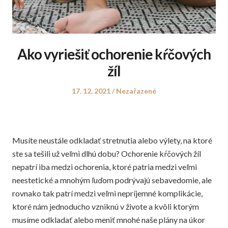
Ako vyriešiť ochorenie kŕčových
žíl
Posted
Posted
17. 12. 2021
Nezařazené
on
in
Musíte neustále odkladať stretnutia alebo výlety, na ktoré
ste sa tešili už veľmi dlhú dobu? Ochorenie kŕčových žíl
nepatrí iba medzi ochorenia, ktoré patria medzi veľmi
neestetické a mnohým ľuďom podrývajú sebavedomie, ale
rovnako tak patrí medzi veľmi nepríjemné komplikácie,
ktoré nám jednoducho vzniknú v živote a kvôli ktorým
musíme odkladať alebo meniť mnohé naše plány na úkor