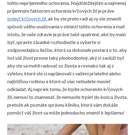
tohto nepríjemného ochorenia. Najdôležitejším a najmenej
príjemným faktorom ochorenia kŕčových žíl je práve
bolesť kŕčových žíl
, ak by ste preto radi aj vy ste zmenili
spôsob vášho uvažovania v oblasti tohto ochorenia a mali
istotu, že vaše zdravie je práve také opatrené, aké by malo
byť, spravte zásadné rozhodnutie a vyberte si
zodpovedajúcu liečbu, ktorá sa dokonale postará o to, aby
bol váš život presne taký plnohodnotný, aký si zaslúži byť
aby ste sa mohli radovať zo života a rovnako tak aj z
výletov, ktoré ste si naplánovali s vašimi priateľmi alebo
najbližšou rodinou a ktoré už viac nebudete musieť
odkladať. Aj napriek tomu, že trpíte ochorením kŕčových
žíl, nemusí to znamenať, že nemusíte trpieť do konca života,
pretože ak poznáte správnu kliniku, ktorá vám dokáže
pomôcť váš život sa môže jednoducho zmeniť k lepšiemu!