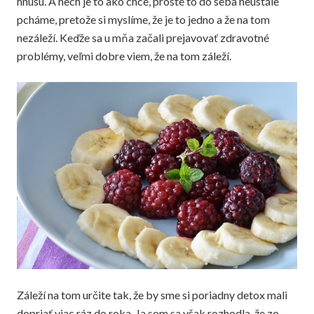
hnusu. A nech je to ako chce, proste to do seba neustále
pcháme, pretože si myslíme, že je to jedno a že na tom
nezáleží. Keďže sa u mňa začali prejavovať zdravotné
problémy, veľmi dobre viem, že na tom záleží.
Záleží na tom určite tak, že by sme si poriadny detox mali
dopriať viac ráz do roka. Ja som sa však rozhodla, že zo