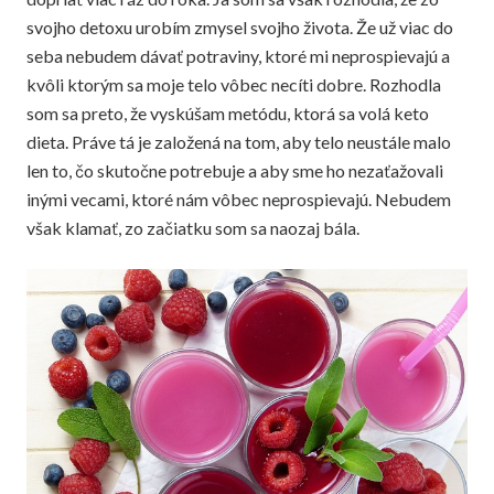
svojho detoxu urobím zmysel svojho života. Že už viac do
seba nebudem dávať potraviny, ktoré mi neprospievajú a
kvôli ktorým sa moje telo vôbec necíti dobre. Rozhodla
som sa preto, že vyskúšam metódu, ktorá sa volá
keto
dieta
. Práve tá je založená na tom, aby telo neustále malo
len to, čo skutočne potrebuje a aby sme ho nezaťažovali
inými vecami, ktoré nám vôbec neprospievajú. Nebudem
však klamať, zo začiatku som sa naozaj bála.