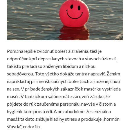
Pomáha lepšie zvládnuť bolesť a zranenia, tiež je
odporúčaná pri depresívnych stavoch a stavoch úzkosti,
takisto pre ľudí so zníženým libidom a nízkou
sebadôverou. Toto všetko dokáže tantra napraviť. Ženám
napríklad aj pri menštruačných bolestiach a zníženej chuti
na sex. V prípade ženských zákazníčok masérku vystrieda
masér. V tantrickom salóne máte zároveň záruku, že
pôjdete do rúk zaučenému personálu, navyše v čistom a
hygienickom prostredí. A nezabudnime, že senzuálna
masáž takisto znižuje hladiny stresu a produkuje „hormón
šťastia“, endorfín.