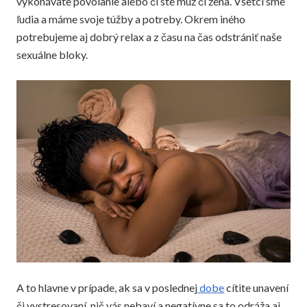
vykonávate povolanie alebo či ste muž či žena. Všetci sme
ľudia a máme svoje túžby a potreby. Okrem iného
potrebujeme aj dobrý relax a z času na čas odstrániť naše
sexuálne bloky.
A to hlavne v prípade, ak sa v poslednej
dobe
cítite unavení
či vystresovaní, nič vás nebaví a negatívne sa to odráža aj