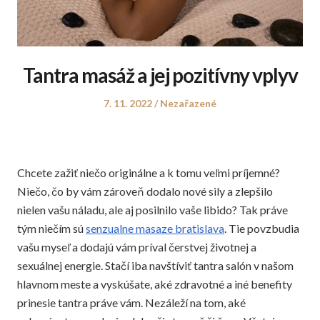
Tantra masáž a jej pozitívny vplyv
Posted
Posted
7. 11. 2022
Nezařazené
on
in
Chcete zažiť niečo originálne a k tomu veľmi príjemné?
Niečo, čo by vám zároveň dodalo nové sily a zlepšilo
nielen vašu náladu, ale aj posilnilo vaše libido? Tak práve
tým niečím sú
senzualne masaze bratislava
. Tie povzbudia
vašu myseľ a dodajú vám príval čerstvej životnej a
sexuálnej energie. Stačí iba navštíviť tantra salón v našom
hlavnom meste a vyskúšate, aké zdravotné a iné benefity
prinesie tantra práve vám. Nezáleží na tom, aké