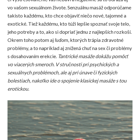
vo vašom sexuálnom živote. Senzuálnu masáž odporúčame
takisto každému, kto chce objaviť niečo nové, tajomné a
exotické. Tiež každému, kto túži lepšie spoznať svoje telo,
jeho potreby a to, ako si dopriať jednu z najlepších rozkoší.
Okrem toho potom aj ľuďom, ktorých trápia zdravotné
problémy, a to napríklad aj znížená chuť na sex či problémy
s dosahovaním erekcie.
Tantrické masáže dokážu pomôcť
vo viacerých smeroch. V stručnosti pri psychických a
sexuálnych problémoch, ale aj pri únave či fyzických
bolestiach, nakoľko ide o spojenie klasickej masáže s tou
erotickou.