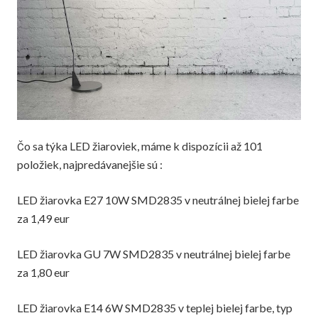
Čo sa týka LED žiaroviek, máme k dispozícii až 101
položiek, najpredávanejšie sú :
LED žiarovka E27 10W SMD2835 v neutrálnej bielej farbe
za 1,49 eur
LED žiarovka GU 7W SMD2835 v neutrálnej bielej farbe
za 1,80 eur
LED žiarovka E14 6W SMD2835 v teplej bielej farbe, typ