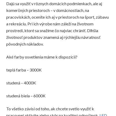
Dajú sa využiť v rôznych domácich podmienkach, ale aj
komerčných priestoroch – v domácnostiach, na
pracoviskách, oceníte ich aj v priestoroch na šport, zábavu
a rekreáciu. Pri ich výrobe nám záleží na životnom
prostredí, ktoré sa snažíme čo najviac chrániť. Dlhšia
životnosť produktov znamená aj rýchlejšiu návratnosť
pôvodných nákladov.
Aké farby osvetlenia máme k dispozícii?
teplá farba – 3000K
studená – 4000K
studená biela – 6000K
To všetko závisí od toho, ak chcete svetlo využiť k
pracovnej aktivite alebo skôr na kvalitný odpočinok.
LED