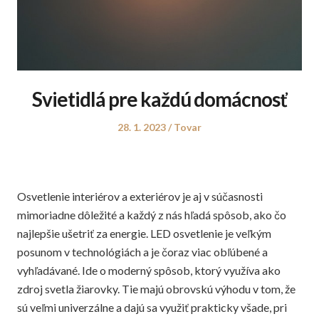
Svietidlá pre každú domácnosť
Posted
Posted
28. 1. 2023
Tovar
on
in
Osvetlenie interiérov a exteriérov je aj v súčasnosti
mimoriadne dôležité a každý z nás hľadá spôsob, ako čo
najlepšie ušetriť za energie. LED osvetlenie je veľkým
posunom v technológiách a je čoraz viac obľúbené a
vyhľadávané. Ide o moderný spôsob, ktorý využíva ako
zdroj svetla žiarovky. Tie majú obrovskú výhodu v tom, že
sú veľmi univerzálne a dajú sa využiť prakticky všade, pri