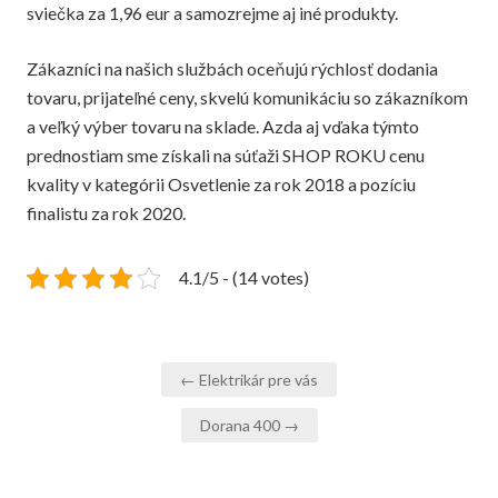
sviečka za 1,96 eur a samozrejme aj iné produkty.
Zákazníci na našich službách oceňujú rýchlosť dodania
tovaru, prijateľné ceny, skvelú komunikáciu so zákazníkom
a veľký výber tovaru na sklade. Azda aj vďaka týmto
prednostiam sme získali na súťaži SHOP ROKU cenu
kvality v kategórii Osvetlenie za rok 2018 a pozíciu
finalistu za rok 2020.
4.1/5 - (14 votes)
Navigace
← Elektrikár pre vás
pro
Dorana 400 →
příspěvek