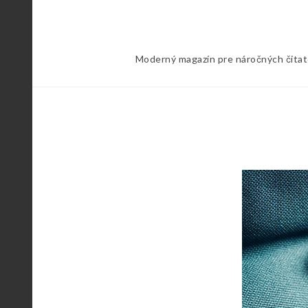
Skip
to
content
Moderný magazín pre náročných čitateľ