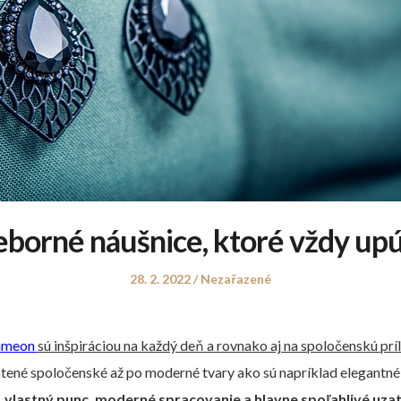
eborné náušnice, ktoré vždy up
Posted
Posted
28. 2. 2022
Nezařazené
on
in
ameon
sú inšpiráciou na každý deň a rovnako aj na spoločenskú príl
tené spoločenské až po moderné tvary ako sú napríklad elegantné 
 vlastný punc, moderné spracovanie a hlavne spoľahlivé uza