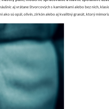
 náušníc aj vrátane štvorcových s kamienkami alebo bez nich, klas
 ako sú opál, olivín, zirkón alebo aj kvalitný granát, ktorý mimori