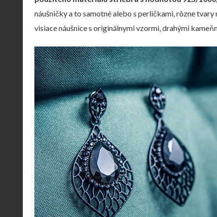
náušničky a to samotné alebo s perličkami, rôzne tvary
visiace náušnice s originálnymi vzormi, drahými kameňmi