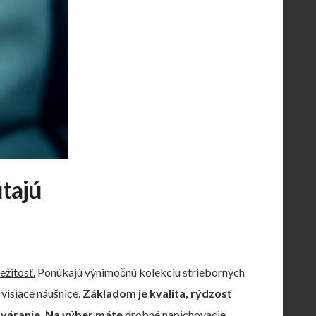
útajú
ežitosť.
Ponúkajú výnimočnú kolekciu strieborných
visiace náušnice.
Základom je kvalita, rýdzosť
tváranie.
Na výber máte
drobné napichovacie