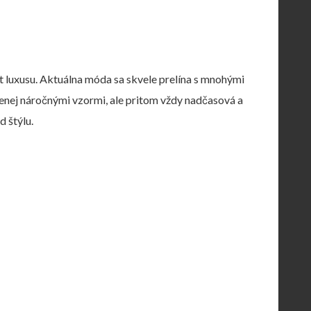
t luxusu.
Aktuálna móda sa skvele prelína s mnohými
enej náročnými vzormi, ale pritom vždy nadčasová a
d štýlu.