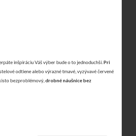
rpáte inšpiráciu Váš výber bude o to jednoduchší.
Pri
é, pastelové odtiene alebo výrazné tmavé, vyzývavé červené
akisto bezproblémový,
drobné náušnice bez