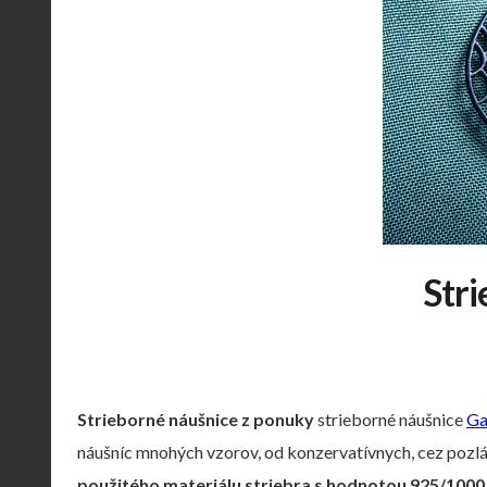
Stri
Strieborné náušnice z ponuky
strieborné náušnice
G
náušníc mnohých vzorov, od konzervatívnych, cez pozlá
použitého materiálu striebra s hodnotou 925/1000,