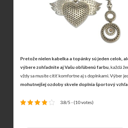
Pretože nielen kabelka a topánky sú jeden celok, ale
výbere zohľadnite aj Vašu obľúbenú farbu
, každá že
vždy sa musíte cítiť komfortne aj s doplnkami.
Výber je
mohutnejšej ozdoby skvele doplnia športový vzhľa
3.8/5 - (10 votes)