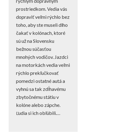
rýchlym dopravným
prostriedkom. Vedia vás
dopraviť veľmi rýchlo bez
toho, aby ste museli dlho
čakať v kolónach, ktoré
sú už na Slovensku
bežnou súčasťou
mnohých vodičov. Jazdci
na motorkách vedia veľmi
rýchlo prekľučkovať
pomedzi ostatné autá a
vyhnú sa tak zdĺhavému
zbytočnému státiu v
kolóne alebo zápche.
Ľudia si ich obľúbili.…