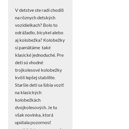
on
in
V detstve ste radi chodili
na rôznych detských
vozidielkach? Bolo to
odrážadlo, bicykel alebo
aj kolobežka? Kolobežky
si pamätáme také
klasické jednoduché. Pre
deti sú vhodné
trojkolesové kolobežky
kvôli lepšej stabilite.
Staršie deti sa ľúbia voziť
na klasických
kolobežkách
dvojkolesových. Je tu
však novinka, ktorá
upútala pozornosť