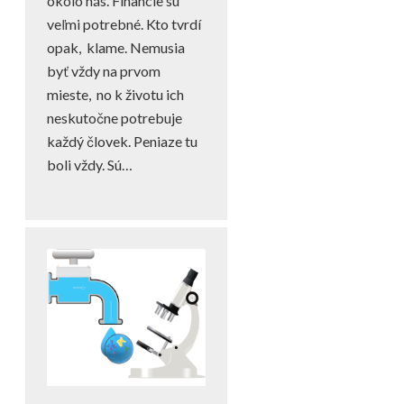
okolo nás. Financie sú
veľmi potrebné. Kto tvrdí
opak, klame. Nemusia
byť vždy na prvom
mieste, no k životu ich
neskutočne potrebuje
každý človek. Peniaze tu
boli vždy. Sú…