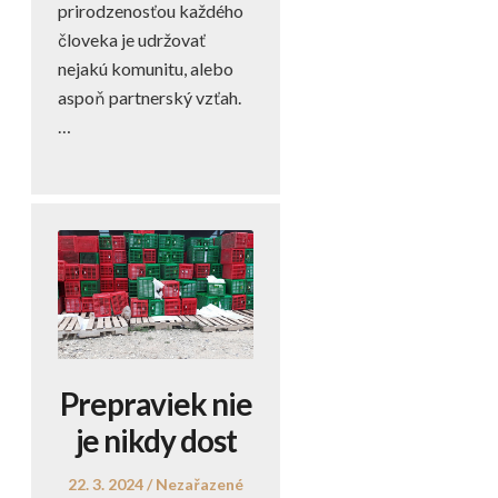
prirodzenosťou každého
človeka je udržovať
nejakú komunitu, alebo
aspoň partnerský vzťah.
…
Prepraviek nie
je nikdy dost
Posted
Posted
22. 3. 2024
Nezařazené