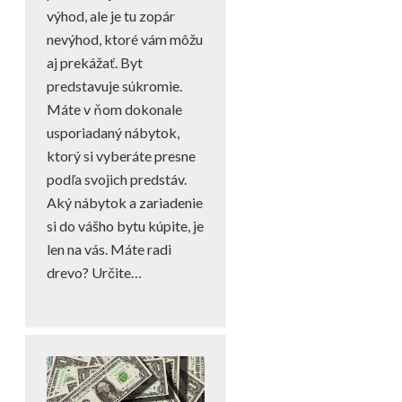
výhod, ale je tu zopár
nevýhod, ktoré vám môžu
aj prekážať. Byt
predstavuje súkromie.
Máte v ňom dokonale
usporiadaný nábytok,
ktorý si vyberáte presne
podľa svojich predstáv.
Aký nábytok a zariadenie
si do vášho bytu kúpite, je
len na vás. Máte radi
drevo? Určite…