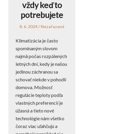
vždy keď to
potrebujete
Posted
Posted
8. 6. 2024
Nezařazené
on
in
Klimatizácia je často
spomínaným slovom
najmä počas rozpálených
letných dní, kedy je našou
jedinou záchranou sa
schovať niekde v pohodlí
domova. Možnosť
regulácie teploty podľa
vlastných preferencií je
úžasná a tieto nové
technológie nám všetko
čoraz viac uľahčujú a
pomáhajú napríklad aj s