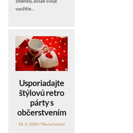
zeleniny, avšak svoje
využitie…
Usporiadajte
štýlovú retro
párty s
občerstvením
Posted
Posted
18. 3. 2024
Nezařazené
on
in