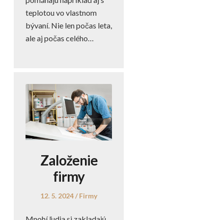
teplotou vo vlastnom
bývaní. Nie len počas leta,
ale aj počas celého…
Založenie
firmy
Posted
Posted
12. 5. 2024
Firmy
on
in
Mnohí ľudia si zakladajú