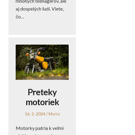
mnohých teenagerov, ale
aj dospelých ľudí. Viete,
čo…
Preteky
motoriek
Posted
Posted
16. 2. 2024
Moto
on
in
Motorky patria k veľmi