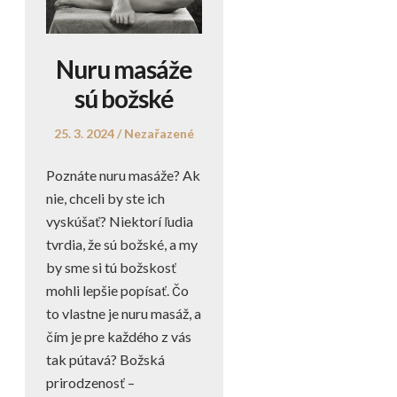
Nuru masáže
sú božské
Posted
Posted
25. 3. 2024
Nezařazené
on
in
Poznáte nuru masáže? Ak
nie, chceli by ste ich
vyskúšať? Niektorí ľudia
tvrdia, že sú božské, a my
by sme si tú božskosť
mohli lepšie popísať. Čo
to vlastne je nuru masáž, a
čím je pre každého z vás
tak pútavá? Božská
prirodzenosť –