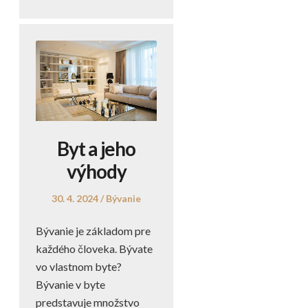
Byt a jeho
výhody
Posted
Posted
30. 4. 2024
Bývanie
on
in
Bývanie je základom pre
každého človeka. Bývate
vo vlastnom byte?
Bývanie v byte
predstavuje množstvo