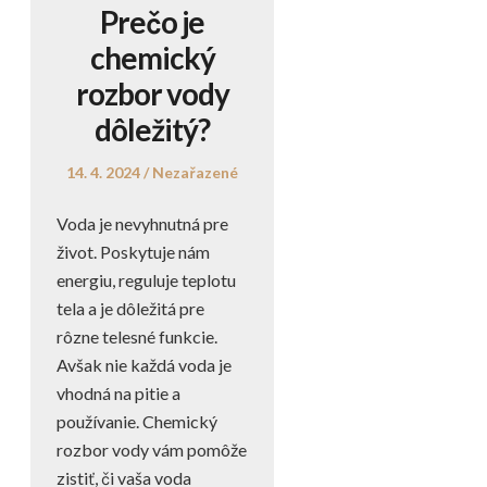
Prečo je
chemický
rozbor vody
dôležitý?
Posted
Posted
14. 4. 2024
Nezařazené
on
in
Voda je nevyhnutná pre
život. Poskytuje nám
energiu, reguluje teplotu
tela a je dôležitá pre
rôzne telesné funkcie.
Avšak nie každá voda je
vhodná na pitie a
používanie. Chemický
rozbor vody vám pomôže
zistiť, či vaša voda