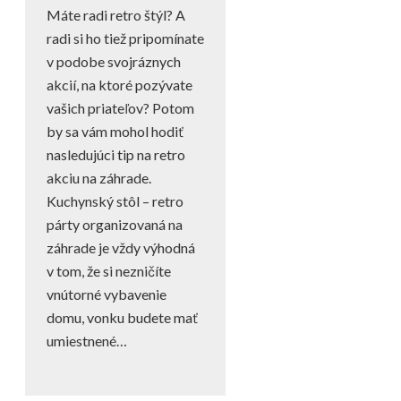
Máte radi retro štýl? A
radi si ho tiež pripomínate
v podobe svojráznych
akcií, na ktoré pozývate
vašich priateľov? Potom
by sa vám mohol hodiť
nasledujúci tip na retro
akciu na záhrade.
Kuchynský stôl – retro
párty organizovaná na
záhrade je vždy výhodná
v tom, že si nezničíte
vnútorné vybavenie
domu, vonku budete mať
umiestnené…