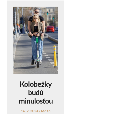
Kolobežky
budú
minulosťou
Posted
Posted
16. 2. 2024
Moto