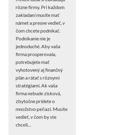
rôzne firmy. Pri každom
zakladaní musíte mať
námet a presne vedieť, v
čom chcete podnikať.
Podnikanie nie je
jednoduché. Aby vaša
firma prosperovala,
potrebujete mať
vyhotovený aj finančný
plán a rátať s rôznymi
stratégiami. Ak vaša
firma nebude zisková,
zbytočne prídete o
množstvo peňazí. Musíte
vedieť, v čom by ste
chceli…