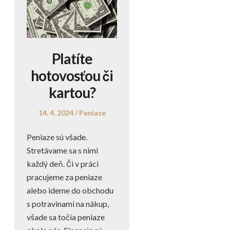
Platíte
hotovosťou či
kartou?
Posted
Posted
14. 4. 2024
Peniaze
on
in
Peniaze sú všade.
Stretávame sa s nimi
každý deň. Či v práci
pracujeme za peniaze
alebo ideme do obchodu
s potravinami na nákup,
všade sa točia peniaze