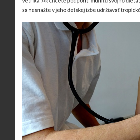
vetríka. Ak chcete podporiť imunitu svojho dieťaťa,
sa nesnažte v jeho detskej izbe udržiavať tropick