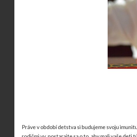
Práve v období detstva si budujeme svoju imunitu.
rodičmi vy, postarajte sa o to, aby mali vaše deti t