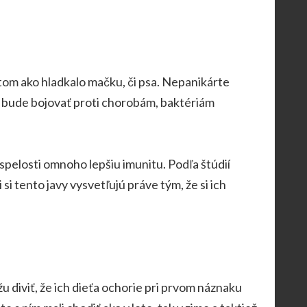
 tom ako hladkalo mačku, či psa. Nepanikárte
ie bude bojovať proti chorobám, baktériám
spelosti omnoho lepšiu imunitu. Podľa štúdií
si tento javy vysvetľujú práve tým, že si ich
žu diviť, že ich dieťa ochorie pri prvom náznaku