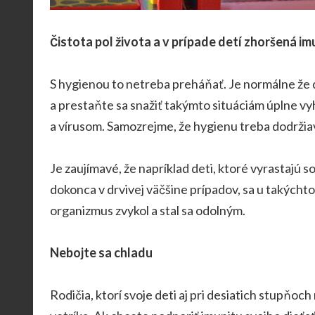
Čistota pol života a v prípade detí zhoršená im
S hygienou to netreba preháňať. Je normálne že d
a prestaňte sa snažiť takýmto situáciám úplne vy
a vírusom. Samozrejme, že hygienu treba dodržiav
Je zaujímavé, že napríklad deti, ktoré vyrastajú 
dokonca v drvivej väčšine prípadov, sa u takýchto 
organizmus zvykol a stal sa odolným.
Nebojte sa chladu
Rodičia, ktorí svoje deti aj pri desiatich stupňoc