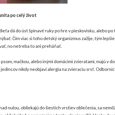
unita po celý život
ieťa dá do úst špinavé ruky po hre v pieskovisku, alebo po
hýbať. Čím viac si toho detský organizmus zažije, tým lepš
ať, no netreba to ani preháňať.
so psom, mačkou, alebo inými domácimi zvieratami, majú v do
jedincov nikdy neobjaví alergia na zvieraciu srsť. Odborníci 
h nad nulou, obliekajú do šiestich vrstiev oblečenia, sa nemô