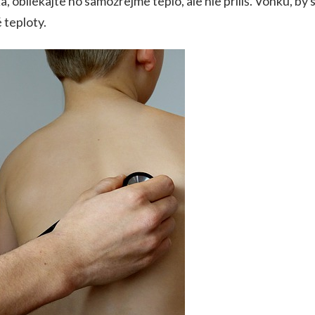
 obliekajte ho samozrejme teplo, ale nie príliš. Vonku, by st
é teploty.