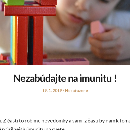
Nezabúdajte na imunitu !
Posted
Posted
19. 1. 2019
Nezařazené
on
in
 Z časti to robíme nevedomky a sami, z časti by nám k tomu
ú najsilnejšiu imunitu na svete.