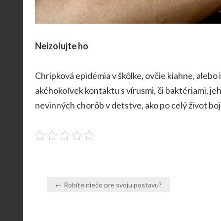
Neizolujte ho
Chrípková epidémia v škôlke, ovčie kiahne, alebo 
akéhokoľvek kontaktu s vírusmi, či baktériami, j
nevinných chorôb v detstve, ako po celý život boj
Navigace
← Robíte niečo pre svoju postavu?
pro
příspěvek