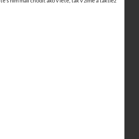
e s ním mali chodiť ako v lete, tak v zime a taktiež