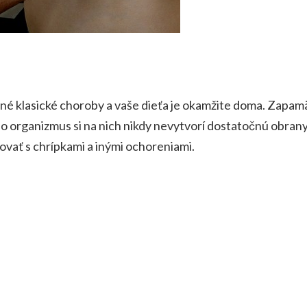
iné klasické choroby a vaše dieťa je okamžite doma. Zapamät
eho organizmus si na nich nikdy nevytvorí dostatočnú obran
ovať s chrípkami a inými ochoreniami.