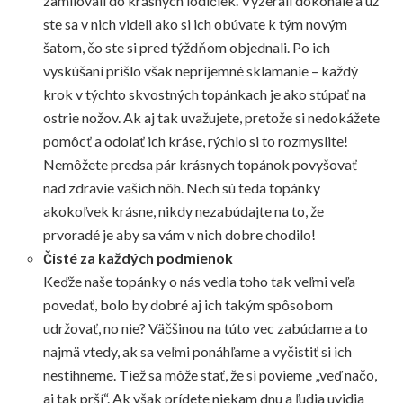
zamilovali do krásnych lodičiek. Vyzerali dokonale a už
ste sa v nich videli ako si ich obúvate k tým novým
šatom, čo ste si pred týždňom objednali. Po ich
vyskúšaní prišlo však nepríjemné sklamanie – každý
krok v týchto skvostných topánkach je ako stúpať na
ostrie nožov. Ak aj tak uvažujete, pretože si nedokážete
pomôcť a odolať ich kráse, rýchlo si to rozmyslite!
Nemôžete predsa pár krásnych topánok povyšovať
nad zdravie vašich nôh. Nech sú teda topánky
akokoľvek krásne, nikdy nezabúdajte na to, že
prvoradé je aby sa vám v nich dobre chodilo!
Čisté za každých podmienok
Keďže naše topánky o nás vedia toho tak veľmi veľa
povedať, bolo by dobré aj ich takým spôsobom
udržovať, no nie? Väčšinou na túto vec zabúdame a to
najmä vtedy, ak sa veľmi ponáhľame a vyčistiť si ich
nestihneme. Tiež sa môže stať, že si povieme „veď načo,
aj tak prší“. Ak však prídete niekam dnu a ľudia uvidia