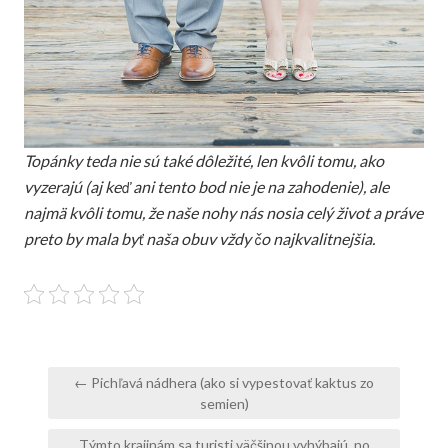
Topánky teda nie sú také dôležité, len kvôli tomu, ako
vyzerajú (aj keď ani tento bod nie je na zahodenie), ale
najmä kvôli tomu, že naše nohy nás nosia celý život a práve
preto by mala byť naša obuv vždy čo najkvalitnejšia.
Navigace
← Pichľavá nádhera (ako si vypestovať kaktus zo
pro
semien)
příspěvek
Týmto krajinám sa turisti väčšinou vyhýbajú, no