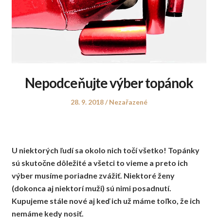
Nepodceňujte výber topánok
Posted
Posted
28. 9. 2018
Nezařazené
on
in
U niektorých ľudí sa okolo nich točí všetko! Topánky
sú skutočne dôležité a všetci to vieme a preto ich
výber musíme poriadne zvážiť. Niektoré ženy
(dokonca aj niektorí muži) sú nimi posadnutí.
Kupujeme stále nové aj keď ich už máme toľko, že ich
nemáme kedy nosiť.