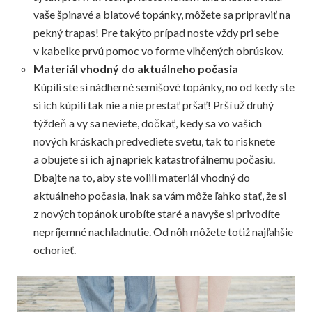
vaše špinavé a blatové topánky, môžete sa pripraviť na
pekný trapas! Pre takýto prípad noste vždy pri sebe
v kabelke prvú pomoc vo forme vlhčených obrúskov.
Materiál vhodný do aktuálneho počasia
Kúpili ste si nádherné semišové topánky, no od kedy ste
si ich kúpili tak nie a nie prestať pršať! Prší už druhý
týždeň a vy sa neviete, dočkať, kedy sa vo vašich
nových kráskach predvediete svetu, tak to risknete
a obujete si ich aj napriek katastrofálnemu počasiu.
Dbajte na to, aby ste volili materiál vhodný do
aktuálneho počasia, inak sa vám môže ľahko stať, že si
z nových topánok urobíte staré a navyše si privodíte
nepríjemné nachladnutie. Od nôh môžete totiž najľahšie
ochorieť.