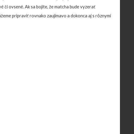
vé či ovsené.
Ak sa bojíte, že matcha bude vyzerať
kážeme pripraviť rovnako zaujímavo a dokonca aj s rôznymi