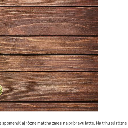
e spomenúť aj rôzne matcha zmesi na prípravu latte.
Na trhu sú rôzne 