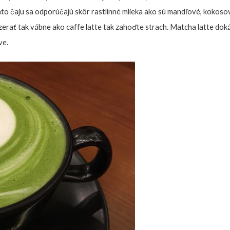
hto čaju sa odporúčajú skôr rastlinné mlieka ako sú mandľové, kokoso
yzerať tak vábne ako caffe latte tak zahoďte strach. Matcha latte do
ve.