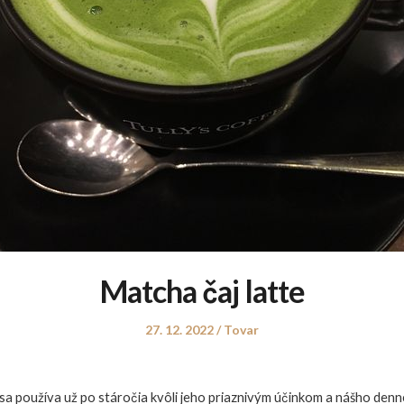
Matcha čaj latte
Posted
Posted
27. 12. 2022
Tovar
on
in
 sa používa už po stáročia kvôli jeho priaznivým účinkom a nášho denn