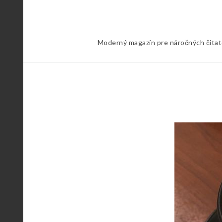
Skip
to
content
Moderný magazín pre náročných čitateľ