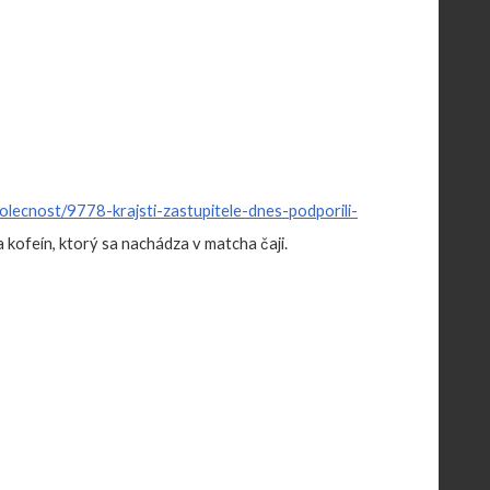
lecnost/9778-krajsti-zastupitele-dnes-podporili-
kofeín, ktorý sa nachádza v matcha čaji.