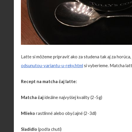
Latte si môžeme pripraviť ako za studena tak aj za horúca, 
odsunutou-variantu-u-reky.html
si vyberieme. Matcha latt
Recept na matcha čaj latte:
Matcha čaj
ideálne najvyššej kvality (2-5g)
Mlieko
rastlinné alebo obyčajné (2-3dl)
Sladidlo
(podľa chuti)