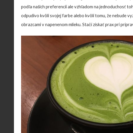
podľa našich preferencií ale vzhľadom na jednoduchosť to
odpudivo kvôli svojej farbe alebo kvôli tomu, že nebude v
obrazcami v napenenom mlieku. Stačí získať prax pri prípra