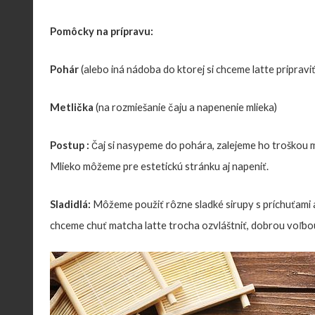
Pomôcky na prípravu:
Pohár
(alebo iná nádoba do ktorej si chceme latte pripraviť
Metlička
(na rozmiešanie čaju a napenenie mlieka)
Postup :
Čaj si nasypeme do pohára, zalejeme ho troškou m
Mlieko môžeme pre estetickú stránku aj napeniť.
Sladidlá:
Môžeme použiť rôzne sladké sirupy s príchuťami a
chceme chuť matcha latte trocha ozvláštniť, dobrou voľbo