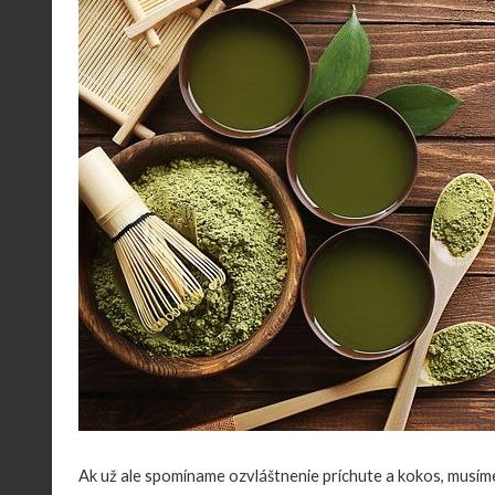
Ak už ale spomíname ozvláštnenie príchute a kokos, musím