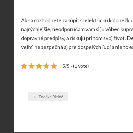
Ak sa rozhodnete zakúpiť si elektrickú kolobežku, m
najrýchlejšie, neodporúčam vám si ju vôbec kupo
dopravné predpisy, a riskujú pri tom svoj život.
De
veľmi nebezpečná aj pre dospelých ľudí a nie to eš
5/5 - (1 vote)
Navigace
← Značka BMW
pro
příspěvek