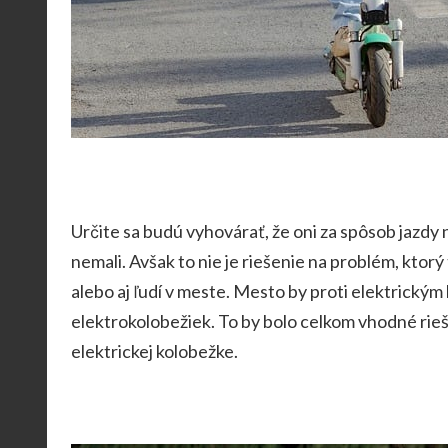
Určite sa budú vyhovárať, že oni za spôsob jazdy
nemali.
Avšak to nie je riešenie na problém, ktor
alebo aj ľudí v meste. Mesto by proti elektrický
elektrokolobežiek. To by bolo celkom vhodné rieše
elektrickej kolobežke.