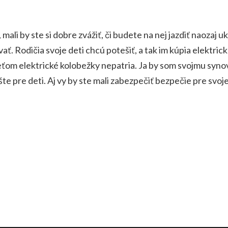
ali by ste si dobre zvážiť, či budete na nej jazdiť naozaj u
vať.
Rodičia svoje deti chcú potešiť, a tak im kúpia elektri
ťom elektrické kolobežky nepatria. Ja by som svojmu synovi
te pre deti. Aj vy by ste mali zabezpečiť bezpečie pre svoje