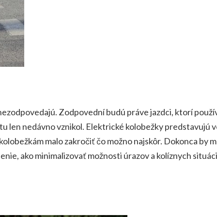
 nezodpovedajú. Zodpovední budú práve jazdci, ktorí použív
ý tu len nedávno vznikol. Elektrické kolobežky predstavuj
m kolobežkám malo zakročiť čo možno najskôr.
Dokonca by ma
nie, ako minimalizovať možnosti úrazov a kolíznych situácií.