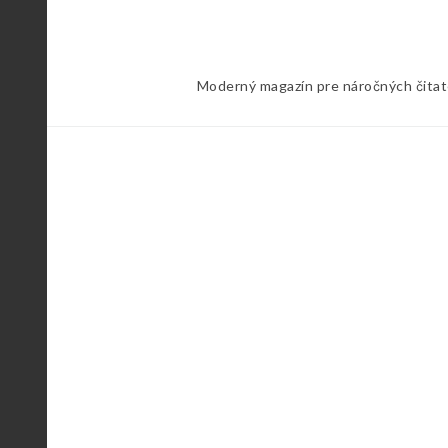
Skip
to
content
Moderný magazín pre náročných čitateľ