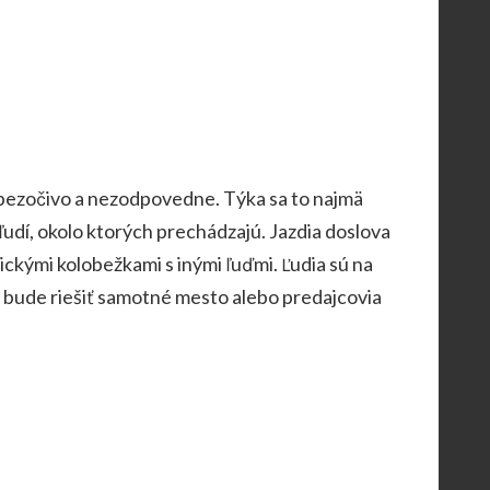
a bezočivo a nezodpovedne. Týka sa to najmä
udí, okolo ktorých prechádzajú. Jazdia doslova
ickými kolobežkami s inými ľuďmi. Ľudia sú na
ie bude riešiť samotné mesto alebo predajcovia