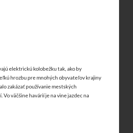
ajú elektrickú kolobežku tak, ako by
ú veľkú hrozbu pre mnohých obyvateľov krajiny
lo zakázať používanie mestských
 Vo väčšine havárií je na vine jazdec na