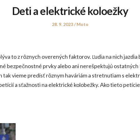
Deti a elektrické koloežky
Posted
Posted
28. 9. 2023
Moto
on
in
plýva to z rôznych overených faktorov. Ľudia na nich jazdi
nné bezpečnostné prvky alebo ani nerešpektujú ostatných ľ
en tak vieme predísť rôznym haváriám a stretnutiam s elektr
tícií a sťažnosti na elektrické kolobežky. Ako tieto petíc