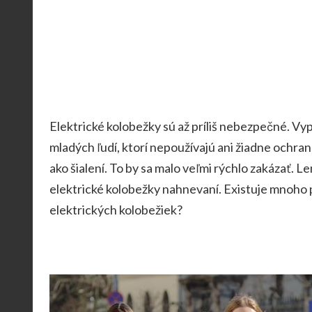
Elektrické kolobežky sú až príliš nebezpečné. Vy
mladých ľudí, ktorí nepoužívajú ani žiadne ochra
ako šialení.
To by sa malo veľmi rýchlo zakázať. L
elektrické kolobežky nahnevaní. Existuje mnoho pe
elektrických kolobežiek?