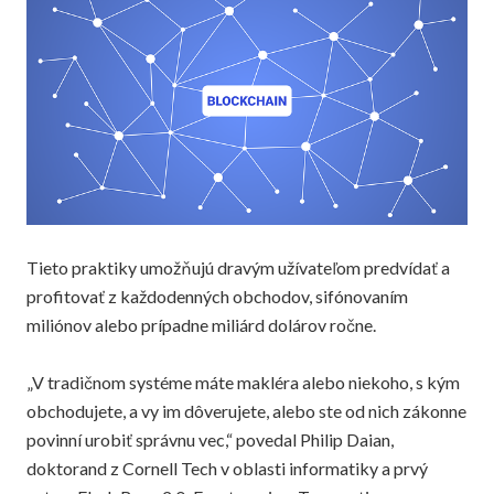
Tieto praktiky umožňujú dravým užívateľom predvídať a
profitovať z každodenných obchodov, sifónovaním
miliónov alebo prípadne miliárd dolárov ročne.
„V tradičnom systéme máte makléra alebo niekoho, s kým
obchodujete, a vy im dôverujete, alebo ste od nich zákonne
povinní urobiť správnu vec,“ povedal Philip Daian,
doktorand z Cornell Tech v oblasti informatiky a prvý