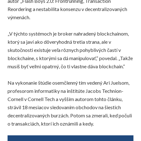
autor „Flash Boys 2.0: Frontrunning, Transaction
Reordering a nestabilita konsenzu v decentralizovaných
výmenách.
„V týchto systémoch je broker nahradený blockchainom,
ktorý sa javí ako dôveryhodná tretia strana, ale v
skutočnosti existuje veľa rôznych pohyblivých častí v
blockchaine, s ktorými sa dá manipulovať,“ povedal. „Takže
musíš byť veľmi opatrný, čo ti vlastne dáva blockchain.“
Na vykonanie štúdie osemčlenný tím vedený Ari Juelsom,
profesorom informatiky na inštitúte Jacobs Technion-
Cornell v Cornell Tech a vyšším autorom tohto článku,
strávil 18 mesiacov sledovaním obchodov na šiestich
decentralizovaných burzách. Potom sa zmerali, keď počuli
o transakciách, ktorí ich oznámili a kedy.