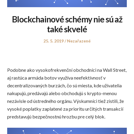
Blockchainové schémy nie sú až
také skvelé
Posted
Posted
25. 5. 2019
Nezařazené
on
in
Podobne ako vysokofrekvenční obchodníci na Wall Street,
aj rastúca armáda botov využíva neefektívnosť v
decentralizovaných burzách, čo sú miesta, kde užívatelia
nakupujú, predávajú alebo obchodujú s krypto-menou
nezávisle od ústredného orgánu. Výskumníci tiež zistili, že
vysoké poplatky zaplatené za prioritu určitých transakcií
predstavujú bezpečnostnú hrozbu pre celý blok.