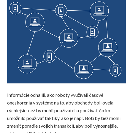
Informácie odhalili, ako roboty využívali časové
oneskorenia v systéme na to, aby obchody boli oveľa
rýchlejšie, než by mohli používatelia používať, čo im
umožnilo používať taktiky, ako je napr. Boti by tiež mohli
zmeniť poradie svojich transakcií, aby boli výnosnejšie,