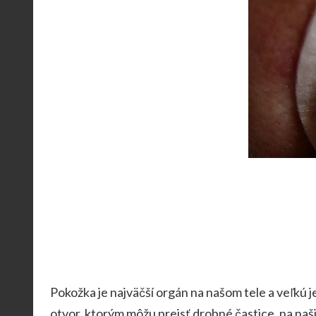
Pokožka je najväčší orgán na našom tele a veľkú j
otvor, ktorým môžu prejsť drobné častice, na naši