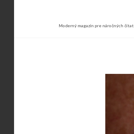
Skip
to
content
Moderný magazín pre náročných čitateľ