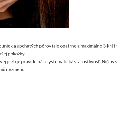
niek a upchatých pórov (ale opatrne a maximálne 3-krát 
šej pokožky.
 pleti je pravidelná a systematická starostlivosť. Nič by s
nič nezmení.