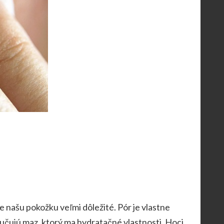
e našu pokožku veľmi dôležité. Pór je vlastne
ylučujú maz, ktorý ma hydratačné vlastnosti. Hoci