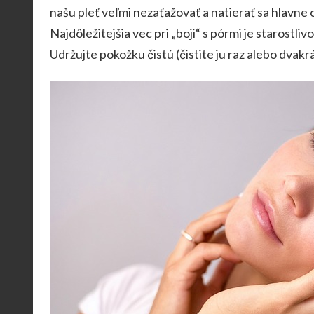
našu pleť veľmi nezaťažovať a natierať sa hlavn
Najdôležitejšia vec pri „boji“ s pórmi je starostlivo
Udržujte pokožku čistú (čistite ju raz alebo dvakr