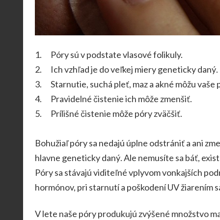
1. Póry sú v podstate vlasové folikuly.
2. Ich vzhľad je do veľkej miery geneticky daný.
3. Starnutie, suchá pleť, maz a akné môžu vaše p
4. Pravidelné čistenie ich môže zmenšiť.
5. Prílišné čistenie môže póry zväčšiť.
Bohužiaľ póry sa nedajú úplne odstrániť a ani zme
hlavne geneticky daný. Ale nemusíte sa báť, exist
Póry sa stávajú viditeľné vplyvom vonkajších p
hormónov, pri starnutí a poškodení UV žiarením sa
V lete naše póry produkujú zvýšené množstvo maz