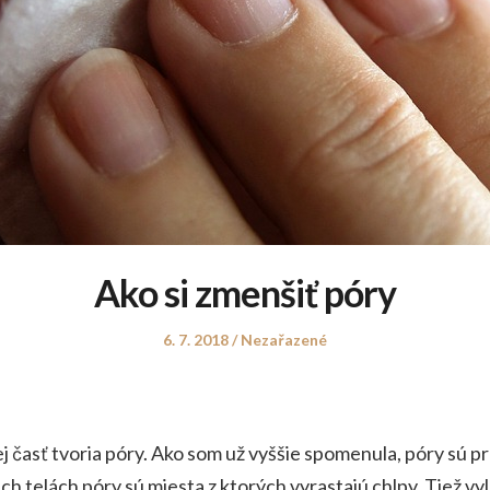
Ako si zmenšiť póry
Posted
Posted
6. 7. 2018
Nezařazené
on
in
ej časť tvoria póry. Ako som už vyššie spomenula, póry sú pr
ch telách póry sú miesta z ktorých vyrastajú chlpy. Tiež v