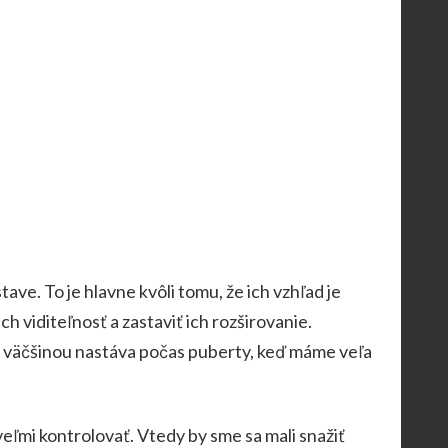
ave. To je hlavne kvôli tomu, že ich vzhľad je
h viditeľnosť a zastaviť ich rozširovanie.
o väčšinou nastáva počas puberty, keď máme veľa
ľmi kontrolovať. Vtedy by sme sa mali snažiť