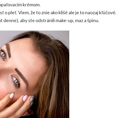
e opaľovacím krémom.
sť o pleť. Viem, že to znie ako klišé ale je to naozaj kľúčové.
át denne), aby ste odstránili make-up, maz a špinu.